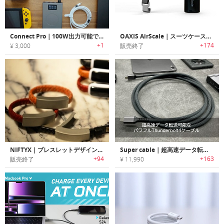
Connect Pro｜100W出力可能で脱着が楽なマグネット式ケーブル
OAXIS AirScale｜スーツケースの重量が計れるスケール機能内蔵モバイルバッテリー「オアシス エアスケール」
+1
+174
¥ 3,000
販売終了
NIFTYX｜ブレスレットデザイン充電ケーブル「ニフティックス」
Super cable｜超高速データ転送可能なパワフルThunderbolt4ケーブル「スーパーケーブル」
+94
+163
販売終了
¥ 11,990