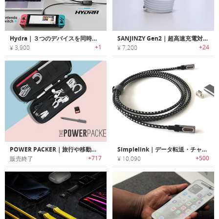
Hydra｜３つのデバイスを同時に高速充電できるUSB-Cケーブル
SANJINZY Gen2｜超高速充電対応でマグネット収納できる便利な充電ケーブル
+1
+24
¥ 3,900
¥ 7,200
POWER PACKER｜旅行や移動中に邪魔になるケーブル/電源やアクセサリーをスッキリ収納するオーガナイズパック「パワーパッカー」
Simplelink｜データ転送・チャージも行える双方向マグネット4KHDMIケーブル「シンプルリンク」
+717
+500
販売終了
¥ 10,090