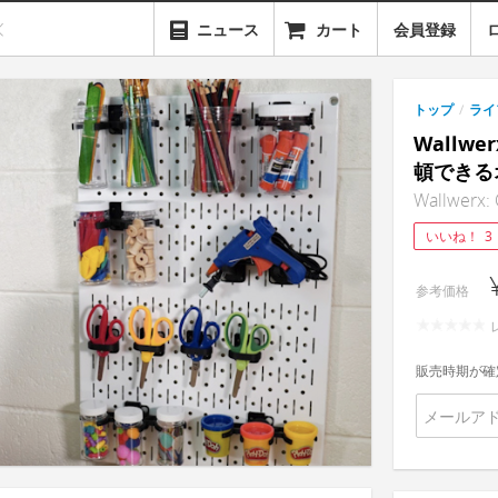
ニュース
カート
会員登録
トップ
/
ライ
Wallw
頓できる
Wallwerx: 
いいね！
3
参考価格
販売時期が確