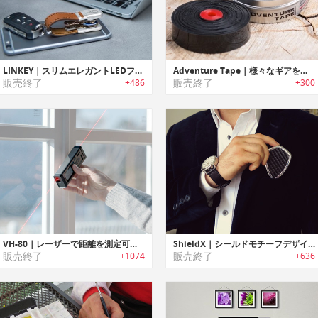
LINKEY｜スリムエレガントLEDフラッシュライト搭載キーオーガナイザー「リンキー」
Adventure Tape｜様々なギアを修復可能な多用途テープ「アドベンチャーテープ」
販売終了
販売終了
+486
+300
VH-80｜レーザーで距離を測定可能なスマートメジャー「VH-80」
ShieldX｜シールドモチーフデザインマルチツール機能搭載キーホルダー「シールドX」
販売終了
販売終了
+1074
+636