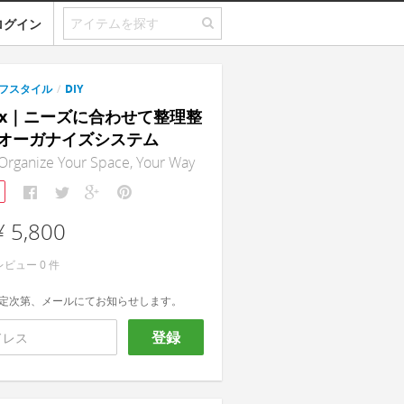
ログイン
フスタイル
/
DIY
erx｜ニーズに合わせて整理整
オーガナイズシステム
Organize Your Space, Your Way
¥ 5,800
レビュー
0
件
定次第、メールにてお知らせします。
登録