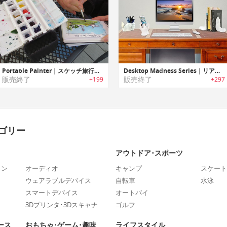
Portable Painter｜スケッチ旅行に最適なポータブルパレットセット「ポータブルペインター」
Desktop Madness Series｜リアルな手モチーフのデスクアクセサリー「ハンド」シリーズ
販売終了
販売終了
+199
+297
ゴリー
アウトドア･スポーツ
ォン
オーディオ
キャンプ
スケート
ウェアラブルデバイス
自転車
水泳
スマートデバイス
オートバイ
3Dプリンタ･3Dスキャナ
ゴルフ
ース
おもちゃ･ゲーム･趣味
ライフスタイル