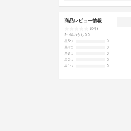
商品レビュー情報
(0件)
5つ星のうち 0.0
星5つ
0
星4つ
0
星3つ
0
星2つ
0
星1つ
0