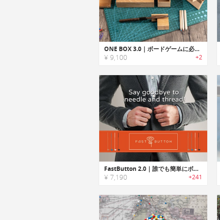
ONE BOX 3.0｜ボードゲームに必要なツールを収納できる、木製オーガナイザー
¥ 9,100
+2
FastButton 2.0｜誰でも簡単にボタン付け可能な糸つきプラスチックニードル「ファストボタン」
¥ 7,190
+241