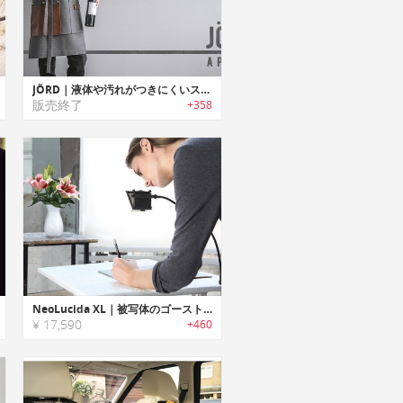
JÖRD｜液体や汚れがつきにくいスタイリッシュ5イン1エプロン「ジョード」
販売終了
+358
NeoLucida XL｜被写体のゴーストイメージを見たままトレース可能なドローイングデバイス「ネオルシーダXL」
¥ 17,590
+460