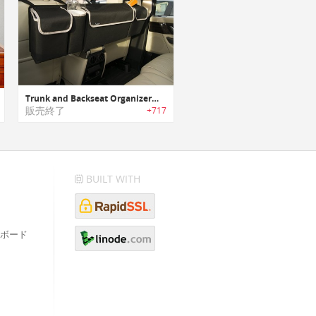
Trunk and Backseat Organizer｜大容量のトランク/バックシートオーガナイザー
販売終了
+717
BUILT WITH
ボード