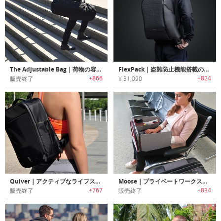
The Adjustable Bag｜荷物の容量に合わせて3つのサイズに切り替え可能なコンバーチブルバッグ「タブ」
FlexPack｜盗難防止機能搭載の多機能ダッフル/バックパック「フレックスパック」シリーズ
+866
+824
販売終了
¥ 31,090
Quiver｜アクティブなライフスタイルに合わせてデザインされた多機能マルチバッグ 「クイバー」
Moose｜プライベートワークステーションになるノートPCバッグ「ムース」
+767
+834
販売終了
販売終了