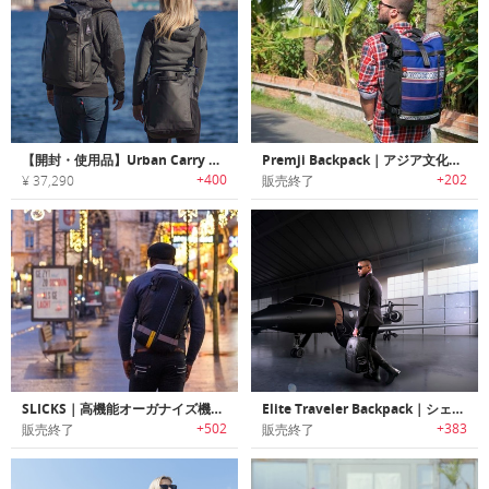
【開封・使用品】Urban Carry System｜耐久性・オーガナイズ・アクセス性に優れ都市生活に最適なトート・バックパック「アーバンキャリーシステム」
Premji Backpack｜アジア文化を伝承する生地を使ったエスニックバックパック「プレムジ」
+400
+202
¥ 37,290
販売終了
SLICKS｜高機能オーガナイズ機能搭載3WAYトラベルバックパック「スリックス」
Elite Traveler Backpack｜シェルフ/ドロワー付きバックパック「エリートトラベルバックパック」
+502
+383
販売終了
販売終了