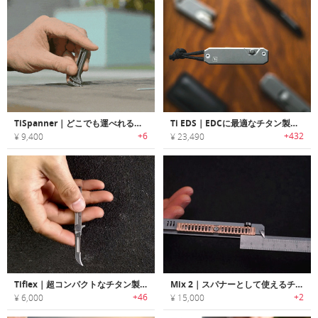
TiSpanner｜どこでも運べれるチタン製マルチツール
Ti EDS｜EDCに最適なチタン製スクリュードライバービットキット「Ti EDS」
+6
+432
¥ 9,400
¥ 23,490
Tiflex｜超コンパクトなチタン製EDCナイフ
Mix 2｜スパナーとして使えるチタン製EDCルーラー
+46
+2
¥ 6,000
¥ 15,000