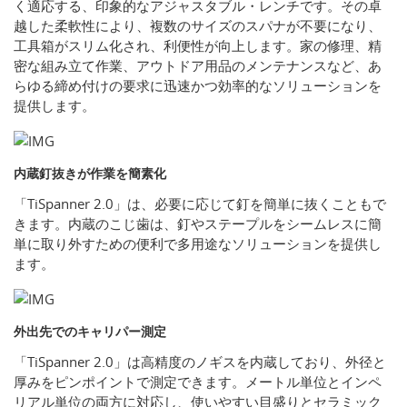
く適応する、印象的なアジャスタブル・レンチです。その卓
越した柔軟性により、複数のサイズのスパナが不要になり、
工具箱がスリム化され、利便性が向上します。家の修理、精
密な組み立て作業、アウトドア用品のメンテナンスなど、あ
らゆる締め付けの要求に迅速かつ効率的なソリューションを
提供します。
内蔵釘抜きが作業を簡素化
「TiSpanner 2.0」は、必要に応じて釘を簡単に抜くこともで
きます。内蔵のこじ歯は、釘やステープルをシームレスに簡
単に取り外すための便利で多用途なソリューションを提供し
ます。
外出先でのキャリパー測定
「TiSpanner 2.0」は高精度のノギスを内蔵しており、外径と
厚みをピンポイントで測定できます。メートル単位とインペ
リアル単位の両方に対応し、使いやすい目盛りとセラミック