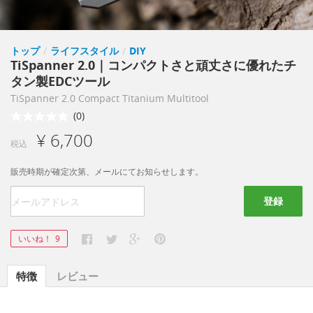
トップ
/
ライフスタイル
/
DIY
TiSpanner 2.0｜コンパクトさと頑丈さに優れたチ
タン製EDCツール
TiSpanner 2.0 Compact Titanium Multitool
(0)
¥ 6,700
税込
販売時期が確定次第、メールにてお知らせします。
登録
いいね！
9
特徴
レビュー