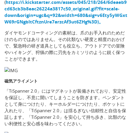
(
https://i.kickstarter.com/assets/045/218/264/6deaeb9
cd63cb3b8eac26224a3817c50_original.gif?fit=scale-
down&origin=ugc&q=92&width=680&sig=v6Ety5yWGxt
W69rGNgbltCftznUre7arzcAf3ut6ZHg%3D)。
ダイヤモンドコーティングの素材は、爪のお手入れのためだ
けのものではありません。その比類ない硬度と精度のおかげ
で、緊急時の研ぎ道具としても役立ち、アウトドアでの冒険
やハイキング、狩猟の際に刃先をカミソリのように鋭く保つ
ことができます。
磁気アライメント
「TiSpanner 2.0」にはマグネットが装備されており、安定性
を保証し、不意に開いてしまうことを防ぎます。ペンダント
として身につけたり、キーホルダーにつけたり、ポケットに
入れたり、「TiSpanner 2.0」は揺るぎない信頼性と自信を保
証します。「TiSpanner 2.0」を安心して持ち歩き、比類のな
い利便性と安心感を味わってください。