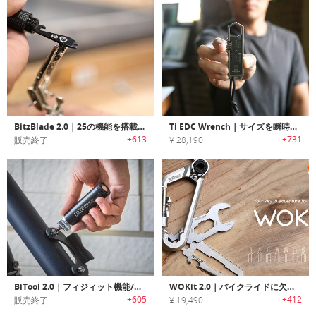
BitzBlade 2.0｜25の機能を搭載したEDCマルチツール「ビッツブレード2.0」
Ti EDC Wrench｜サイズを瞬時に調整可能なチタン製EDCレンチ「Ti EDCレンチ」
+613
+731
販売終了
¥ 28,190
BiTool 2.0｜フィジィット機能/フラッシュライト付きキーホルダーサイズマルチツール「バイツール2.0」
WOKit 2.0｜バイクライドに欠かせないカラビナデザインユニバーサルマルチツール「ウォキット2.0」
+605
+412
販売終了
¥ 19,490