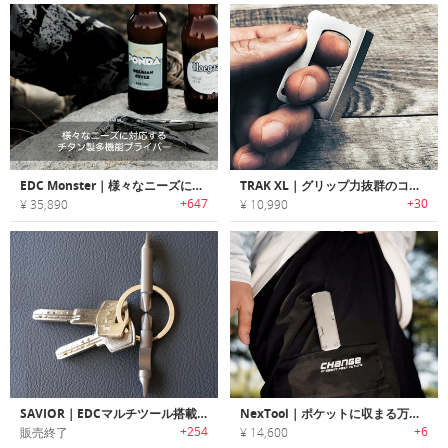
EDC Monster｜様々なニーズに対応するチタン製多機能プライバー
TRAK XL｜グリップ力抜群のコンパクトEDCユーティリティーナイフツール「トラックXL」
+647
+30
¥ 35,890
¥ 10,990
SAVIOR｜EDCマルチツール搭載チタン製キーリング「セービアー」
NexTool｜ポケットに収まる万能さ。4-in-1チタン製マルチツール
+254
+6
販売終了
¥ 14,600