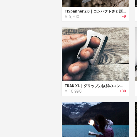
TiSpanner 2.0｜コンパクトさと頑丈さに優れたチタン製EDCツール
¥ 6,700
+9
TRAK XL｜グリップ力抜群のコンパクトEDCユーティリティーナイフツール「トラックXL」
¥ 10,990
+30