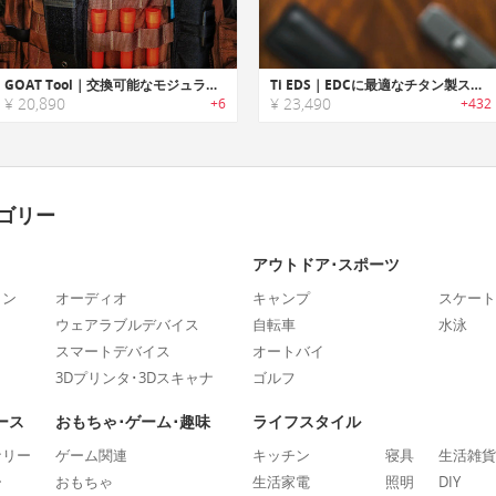
GOAT Tool｜交換可能なモジュラーコンポーネント搭載マルチツール「ゴートツール」
Ti EDS｜EDCに最適なチタン製スクリュードライバービットキット「Ti EDS」
¥ 20,890
¥ 23,490
+6
+432
ゴリー
アウトドア･スポーツ
ォン
オーディオ
キャンプ
スケート
ウェアラブルデバイス
自転車
水泳
スマートデバイス
オートバイ
3Dプリンタ･3Dスキャナ
ゴルフ
ース
おもちゃ･ゲーム･趣味
ライフスタイル
ナリー
ゲーム関連
キッチン
寝具
生活雑貨
ー
おもちゃ
生活家電
照明
DIY