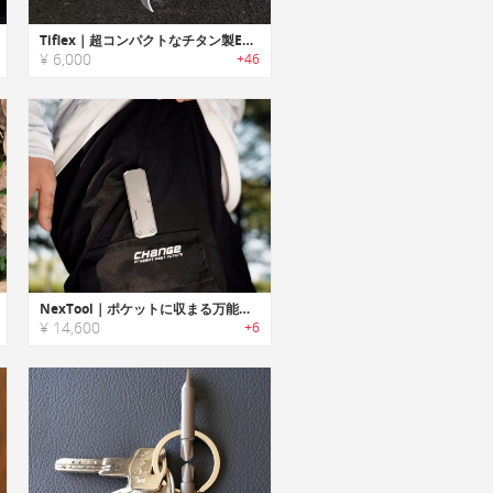
Tiflex｜超コンパクトなチタン製EDCナイフ
¥ 6,000
+46
NexTool｜ポケットに収まる万能さ。4-in-1チタン製マルチツール
¥ 14,600
+6