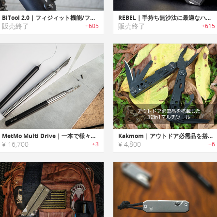
BiTool 2.0｜フィジィット機能/フラッシュライト付きキーホルダーサイズマルチツール「バイツール2.0」
REBEL｜手持ち無沙汰に最適なハンドスピナー搭載フラッシュライト「レベル」
販売終了
販売終了
+605
+615
MetMo Multi Drive｜一本で様々な作業の効率が向上するマルチツール
Kakmom｜アウトドア必需品を搭載した12in1マルチツール
¥ 16,700
¥ 4,800
+3
+6