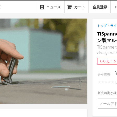
ニュース
カート
会員登録
トップ
/
ライ
TiSpa
ン製マル
TiSpanner:
always wit
いいね！
6
参考価格
販売時期が確