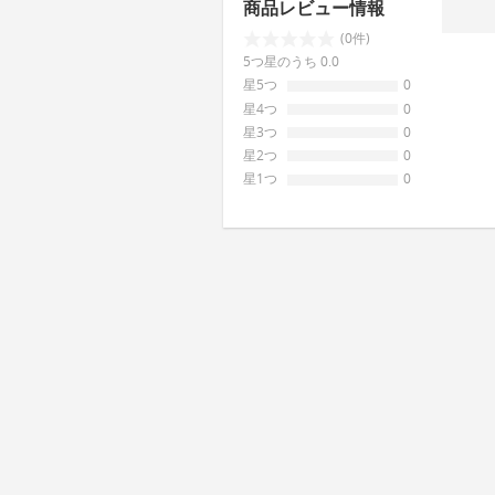
商品レビュー情報
(0件)
5つ星のうち 0.0
星5つ
0
星4つ
0
星3つ
0
星2つ
0
星1つ
0