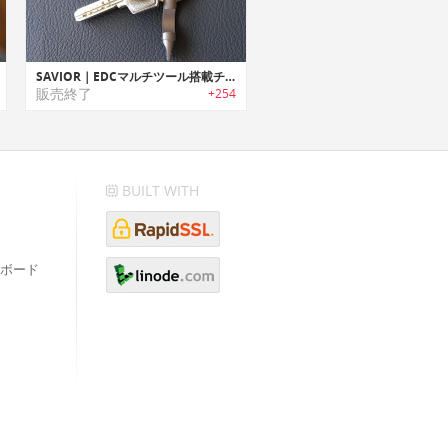
SAVIOR｜EDCマルチツール搭載チタン製キーリング「セービアー」
販売終了
+254
BUILT WITH
ボード