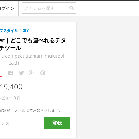
ログイン
フスタイル
/
DIY
nner｜どこでも運べれるチタ
チツール
 a compact titanium multitool
hin reach
¥ 9,400
レビュー
0
件
定次第、メールにてお知らせします。
登録