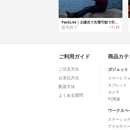
PackLite｜太陽光で充電可能で空気で膨らむソーラーパネル搭載LEDランタン「PackLite」シリーズ
販売終了
+1126
ご利用ガイド
商品カテ
ご注文方法
ガジェット
お支払方法
スマートフ
タブレット
配送方法
カメラ
よくある質問
PC関連
ワークスペ
ステーショ
アクセサリ