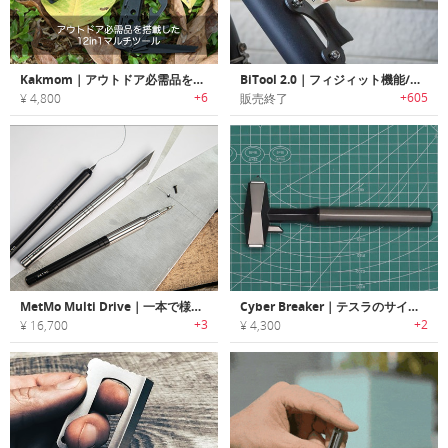
Kakmom｜アウトドア必需品を搭載した12in1マルチツール
BiTool 2.0｜フィジィット機能/フラッシュライト付きキーホルダーサイズマルチツール「バイツール2.0」
+6
+605
¥ 4,800
販売終了
MetMo Multi Drive｜一本で様々な作業の効率が向上するマルチツール
Cyber Breaker｜テスラのサイバートラックにインスパイアされたウィンドウクラッシャー
+3
+2
¥ 16,700
¥ 4,300