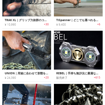
TRAK XL｜グリップ力抜群のコンパクトEDCユーティリティーナイフツール「トラックXL」
TiSpanner｜どこでも運べれるチタン製マルチツール
+30
+6
¥ 10,990
¥ 9,400
UNION｜用途に合わせて形態を変更可能なスマートマルチツール「ユニオン」
REBEL｜手持ち無沙汰に最適なハンドスピナー搭載フラッシュライト「レベル」
+20
+615
¥ 24,390
販売終了