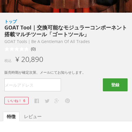
トップ
GOAT Tool｜交換可能なモジュラーコンポーネント
搭載マルチツール「ゴートツール」
GOAT Tools｜Be A Gentleman Of All Trades
(0)
¥ 20,890
税込
販売時期が確定次第、メールにてお知らせします。
登録
いいね！
6
特徴
レビュー