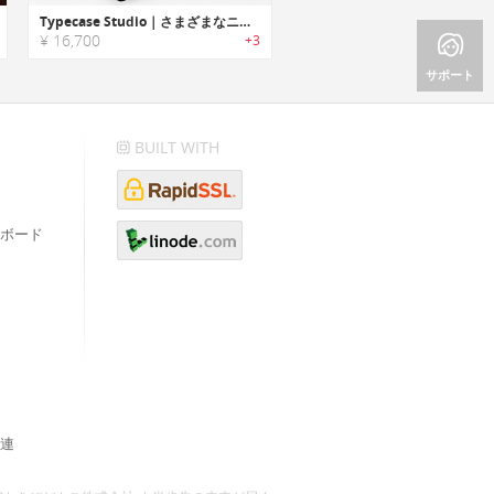
Typecase Studio｜さまざまなニーズに応える4-in-1iPad用キーボード
¥ 16,700
+3
サポート
BUILT WITH
ボード
連