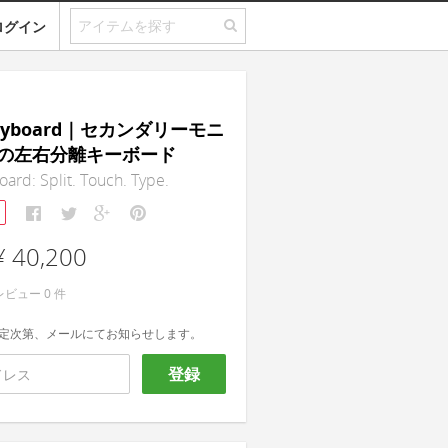
ログイン
 Keyboard｜セカンダリーモニ
の左右分離キーボード
oard: Split. Touch. Type.
¥ 40,200
レビュー
0
件
定次第、メールにてお知らせします。
登録