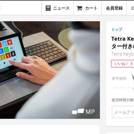
ニュース
カート
会員登録
トップ
Tetra
ター付き
Tetra Keyb
いいね！
3
参考価格
販売時期が確