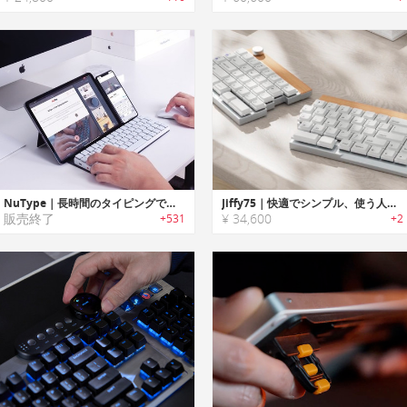
NuType｜長時間のタイピングでも快適なメカニカルキーボード「ニュータイプ」
Jiffy75｜快適でシンプル、使う人に寄り添う設計で分割レイアウトのUnityキーボード
販売終了
¥ 34,600
+531
+2