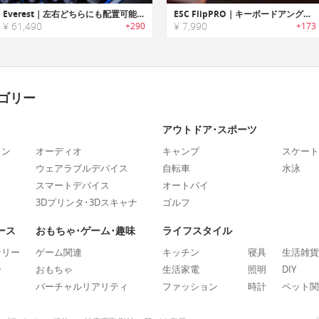
Everest｜左右どちらにも配置可能なカスタマイズ性に優れたメカニカルゲーミングキーボード「エベレスト」
ESC FlipPRO｜キーボードアングルをカスタマイズ可能なエルゴキーボードスタンド「フリップPRO」
¥ 61,490
¥ 7,990
+290
+173
ゴリー
アウトドア･スポーツ
ォン
オーディオ
キャンプ
スケート
ウェアラブルデバイス
自転車
水泳
スマートデバイス
オートバイ
3Dプリンタ･3Dスキャナ
ゴルフ
ース
おもちゃ･ゲーム･趣味
ライフスタイル
ナリー
ゲーム関連
キッチン
寝具
生活雑貨
ー
おもちゃ
生活家電
照明
DIY
バーチャルリアリティ
ファッション
時計
ペット関