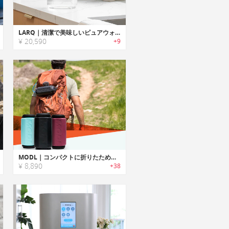
LARQ｜清潔で美味しいピュアウォーターが楽しめるUV-C殺菌ライト搭載ピッチャー型浄水器「ラーク」
¥ 20,590
+9
MODL｜コンパクトに折りたためる多機能シリコンウォーターボトル「モドル」
¥ 8,890
+38