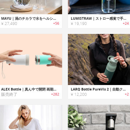
MAYU｜渦のチカラで水をヘルシーにする浄水デバイス「マユ」
LUMISTRAW｜ストロー感覚で手軽に使用可能な浄水ウォーターボトル「ルミストロー」
¥ 27,490
¥ 19,190
+56
+24
ALEX Bottle｜真ん中で開閉 画期的な水筒「アレックスボトル」
LARQ Bottle PureVis 2｜自動クリーニングする浄水機能付きウォーターボトル
販売終了
¥ 12,200
+282
+2