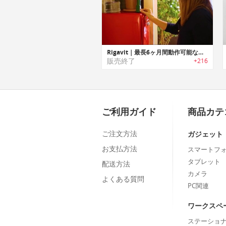
Rigavit｜最長6ヶ月間動作可能な自動水やりデバイス「リガベット」
販売終了
+216
ご利用ガイド
商品カテ
ご注文方法
ガジェット
お支払方法
スマートフ
タブレット
配送方法
カメラ
よくある質問
PC関連
ワークスペ
ステーショ