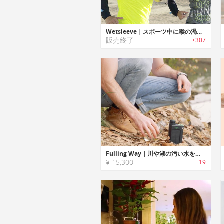
Wetsleeve｜スポーツ中に喉の渇きを潤せるスリーブデザインハイドレーションシステム「ウエットスリーブ」
販売終了
+307
Fulling Way｜川や湖の汚い水を綺麗にするポータブル浄化システム
¥ 15,300
+19