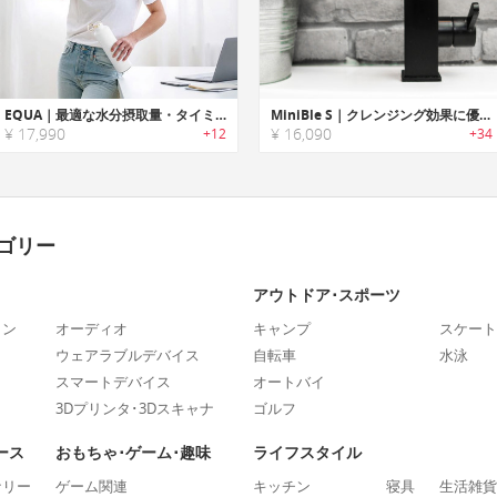
EQUA｜最適な水分摂取量・タイミングを通知するスマートウォーターボトル「イークア」
MiniBle S｜クレンジング効果に優れたナノバブルを作る家庭用エアレーター「ミニブルS」
¥ 17,990
¥ 16,090
+12
+34
ゴリー
アウトドア･スポーツ
ォン
オーディオ
キャンプ
スケート
ウェアラブルデバイス
自転車
水泳
スマートデバイス
オートバイ
3Dプリンタ･3Dスキャナ
ゴルフ
ース
おもちゃ･ゲーム･趣味
ライフスタイル
ナリー
ゲーム関連
キッチン
寝具
生活雑貨