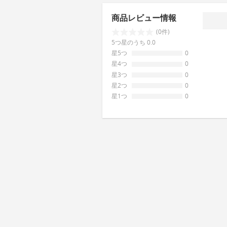
商品レビュー情報
(0件)
5つ星のうち 0.0
星5つ
0
星4つ
0
星3つ
0
星2つ
0
星1つ
0