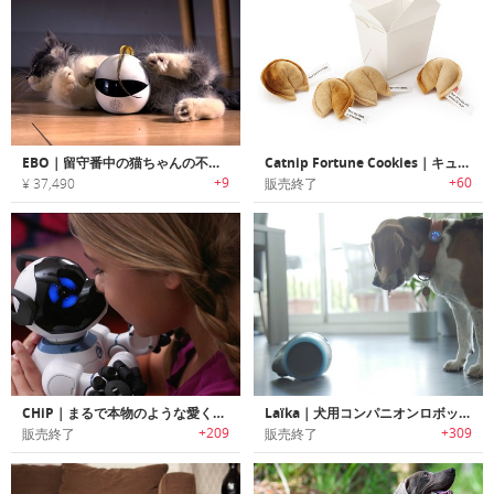
EBO｜留守番中の猫ちゃんの不安・運動不足を解消するスマートキャットコンパニオンロボット「イーボ」
Catnip Fortune Cookies｜キュートなハンドメイド製フォーチューンクッキーデザイン猫じゃらし
+9
+60
¥ 37,490
販売終了
CHiP｜まるで本物のような愛くるしいスマートドッグ「チップ」
Laïka｜犬用コンパニオンロボット「ライカ」
+209
+309
販売終了
販売終了