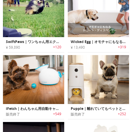
SwiftPaws｜ワンちゃん用エクササイズゲームトイ「スイフトパウ」
Wicked Egg｜オモチャにもなるトリート・ディスペンサー「ウィケッドエッグ」
+120
+319
¥ 59,890
¥ 13,490
iFetch｜わんちゃん用自動キャッチボールマシン
Pupple｜離れていてもペットと遊べるスマートペットガジェット「パップル」
+549
+252
販売終了
販売終了