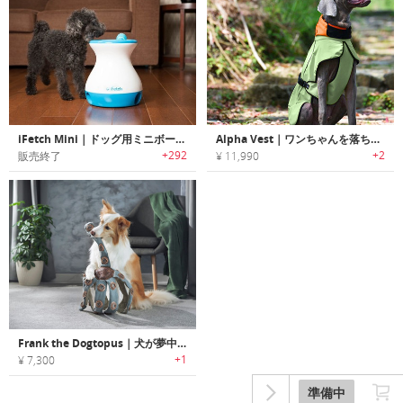
iFetch Mini｜ドッグ用ミニボール発射ランチャー「アイフェッチ・ミニ」
Alpha Vest｜ワンちゃんを落ち着かせる抗不安作用のあるオールシーズンドッグベスト「アルファベスト」
+292
+2
販売終了
¥ 11,990
Frank the Dogtopus｜犬が夢中で考える飽きない知育ドッグトイ
+1
¥ 7,300
準備中