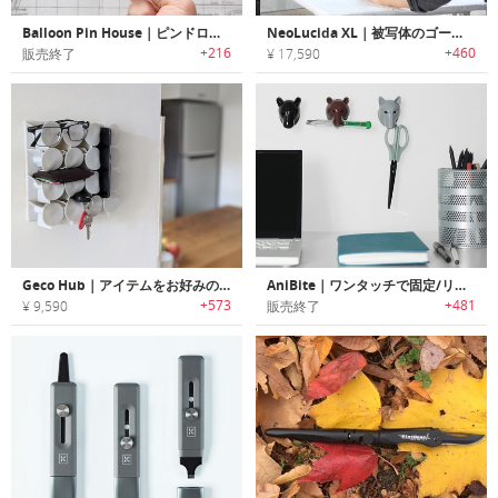
Balloon Pin House｜ピンドロップが楽しくなるバルーンピンハウス
NeoLucida XL｜被写体のゴーストイメージを見たままトレース可能なドローイングデバイス「ネオルシーダXL」
+216
+460
販売終了
¥ 17,590
Geco Hub｜アイテムをお好みの方法でホールドするウォールマウントオーガナイザー「ゲッコーハブ」
AniBite｜ワンタッチで固定/リリース可能なアニマルデザインアイテムホルダー「アニバイト」
+573
+481
¥ 9,590
販売終了