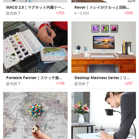
MACO 2.0｜マグネット内蔵ケーブルオーガナイザー「マコ2.0｣
Revov｜トレイがクルっと回転するアクセサリーオーガナイザー「レヴォヴ」
+355
+509
販売終了
¥ 14,990
Portable Painter｜スケッチ旅行に最適なポータブルパレットセット「ポータブルペインター」
Desktop Madness Series｜リアルな手モチーフのデスクアクセサリー「ハンド」シリーズ
+199
+297
販売終了
販売終了