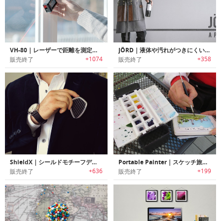
VH-80｜レーザーで距離を測定可能なスマートメジャー「VH-80」
JÖRD｜液体や汚れがつきにくいスタイリッシュ5イン1エプロン「ジョード」
+1074
+358
販売終了
販売終了
ShieldX｜シールドモチーフデザインマルチツール機能搭載キーホルダー「シールドX」
Portable Painter｜スケッチ旅行に最適なポータブルパレットセット「ポータブルペインター」
+636
+199
販売終了
販売終了