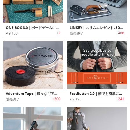
ONE BOX 3.0｜ボードゲームに必要なツールを収納できる、木製オーガナイザー
LINKEY｜スリムエレガントLEDフラッシュライト搭載キーオーガナイザー「リンキー」
+2
+486
¥ 9,100
販売終了
Adventure Tape｜様々なギアを修復可能な多用途テープ「アドベンチャーテープ」
FastButton 2.0｜誰でも簡単にボタン付け可能な糸つきプラスチックニードル「ファストボタン」
+300
+241
販売終了
¥ 7,190