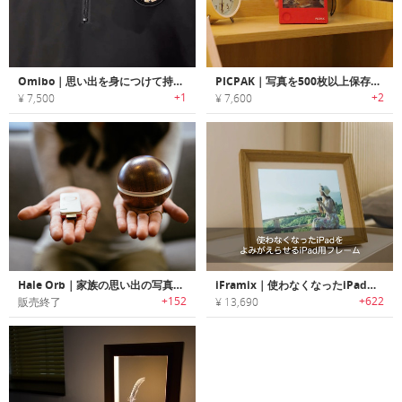
Omibo｜思い出を身につけて持ち歩けるウェアラブルデジタルアルバム
PICPAK｜写真を500枚以上保存できる超極薄ミニeインクアルバム
+1
+2
¥ 7,500
¥ 7,600
Hale Orb｜家族の思い出の写真・ビデオをTVでシェア可能なオーブデザインリモコン「ハレオーブ」
iFramix｜使わなくなったiPadをよみがえらせるiPad用フレーム
+152
+622
販売終了
¥ 13,690