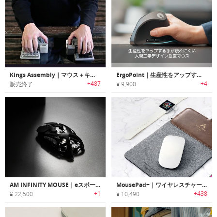
Kings Assembly｜マウス＋キーボード＋ジョイスティック
ErgoPoint｜生産性をアップする手が疲れにくい人間工学デザイン垂直マウス「エルゴポイント」
+487
+4
販売終了
¥ 9,900
AM INFINITY MOUSE｜eスポーツプロ向けの超軽量ゲーミングマウス
MousePad+｜ワイヤレスチャージ機能搭載マウスパッド「マウスパッドプラス」
+1
+438
¥ 22,500
¥ 10,490