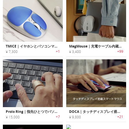
TMICE｜イヤホンとパソコンマウスの2-in-1デバイス
MagMouse｜充電ケーブル内蔵＆マグネット接続が可能なパソコンマウス
+1
+99
¥ 7,300
¥ 3,400
Prolo Ring｜指先ひとつでパソコンを操るカスタマイズ可能なスマートリング
DOCA｜タッチディスプレイ搭載スマートマウス
+7
+21
¥ 15,000
¥ 9,800