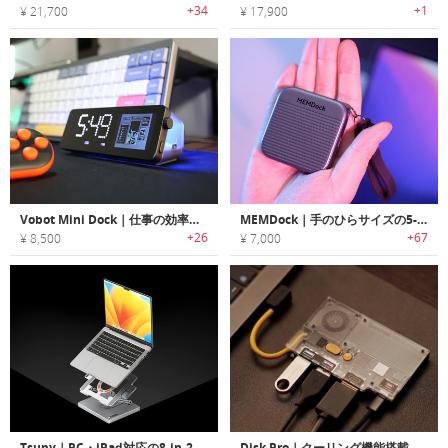
+34
+1
¥ 21,700
¥ 17,900
Vobot Mini Dock｜仕事の効率を上げるカスタマイズ可能なディスプレイ・ドッキングステーション
MEMDock｜手のひらサイズの5-in-1USB-Cハブ
+26
+67
¥ 8,500
¥ 7,000
Tsupy｜PC・iPad対応の8-in-2マルチタスクドックステーション
Disk Pro｜クーリング機能搭載でマルチハブとしても使える最大4TB対応PSSD