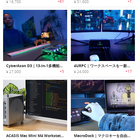
+61
+1
¥ 16,700
¥ 51,600
CyberAxon D3｜13-in-1多機能ドッキングステーション兼ストリームデック
4URPC｜ワークスペースを一新。12-in-1ディスプレイ付きドッキングステーション
+5
+17
¥ 27,000
¥ 24,000
ACASIS Mac Mini M4 Workstation｜Mac Pro風デザインのMac Mini M4対応多機能ワークステーションハブ
MacroDock｜マクロキーを自由に設定できるノブ付きドッキングステーション