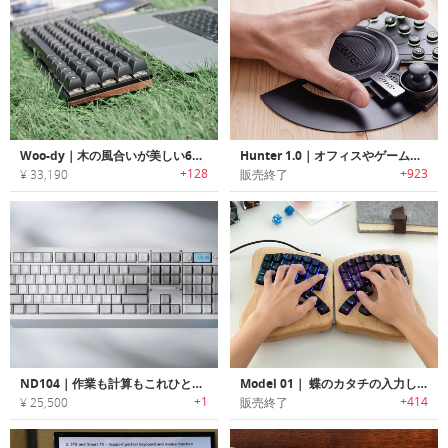
Woo-dy｜木の風合いが美しい67キーワイヤレスメカニカルキーボード「ウディ」
Hunter 1.0｜オフィスやゲームに最適なプログラマブルメカニカルキーパッド「ハンター1.0」
+128
+923
¥ 33,190
販売終了
ND104｜作業も計算もこれひとつでこなす104キーコントロールノブ付きキーボード
Model 01｜ 蝶のカタチの入力しやすいキーボード「モデルワン」
+1
+414
¥ 25,500
販売終了