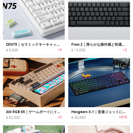
ZEN75｜セラミックキーキャップのロープロファイルキーボード
Flow 2｜滑らかな操作感と快適な打鍵感を両立！タッチバー搭載キーボード
+3
+2
¥ 9,800
¥ 13,000
AM RGB 65｜ゲームボーイにインスパイアされたメカニカルキーボード
Hexgears X-1｜音速ジェットにインスパイアされた軽量/薄型メカニカルキーボード「X-1」
+5
+670
¥ 62,800
¥ 30,890