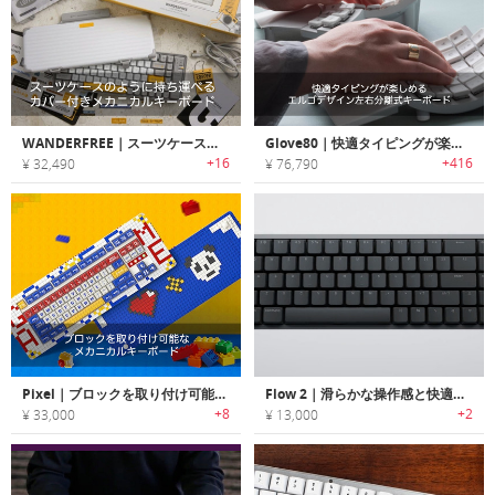
WANDERFREE｜スーツケースのように持ち運べるカバー付きメカニカルキーボード「ワンダーフリー」
Glove80｜快適タイピングが楽しめるエルゴデザイン左右分離式キーボード「グローブ80」
+16
+416
¥ 32,490
¥ 76,790
Pixel｜ブロックを取り付け可能なメカニカルキーボード「ピクセル」
Flow 2｜滑らかな操作感と快適な打鍵感を両立！タッチバー搭載キーボード
+8
+2
¥ 33,000
¥ 13,000