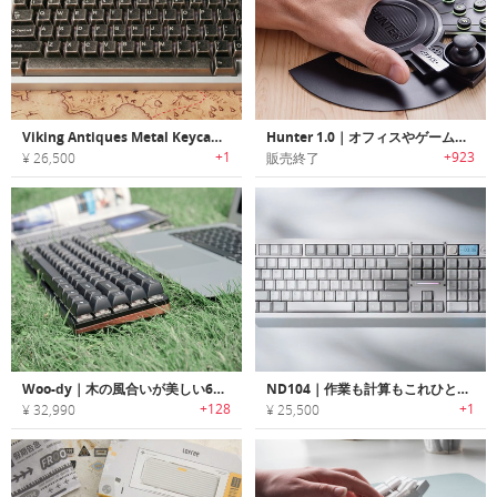
Viking Antiques Metal Keycaps｜ヴァイキングにインスパイアされた、重厚感のあるメタルキーキャップセット
Hunter 1.0｜オフィスやゲームに最適なプログラマブルメカニカルキーパッド「ハンター1.0」
+1
+923
¥ 26,500
販売終了
Woo-dy｜木の風合いが美しい67キーワイヤレスメカニカルキーボード「ウディ」
ND104｜作業も計算もこれひとつでこなす104キーコントロールノブ付きキーボード
+128
+1
¥ 32,990
¥ 25,500