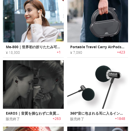
Me-800｜世界初の折りたたみ可能な骨伝導イヤホン
Portable Travel Carry AirPods Case｜Airpods Maxの持ち運びに便利なシリコンケースカバー
+1
+423
¥ 18,300
¥ 7,090
EAROS｜音質を損なわずに良質なサウンドを提供するインイヤープロテクター「イヤロス」
360°音に包まれる耳に入るインエアー方式イヤースピーカー【INAIR M360】
+263
+1848
販売終了
販売終了