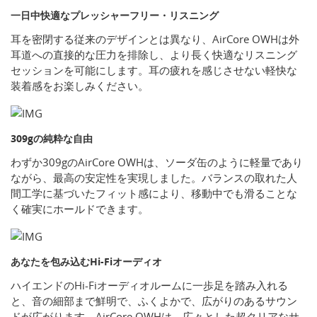
一日中快適なプレッシャーフリー・リスニング
耳を密閉する従来のデザインとは異なり、AirCore OWHは外
耳道への直接的な圧力を排除し、より長く快適なリスニング
セッションを可能にします。耳の疲れを感じさせない軽快な
装着感をお楽しみください。
309gの純粋な自由
わずか309gのAirCore OWHは、ソーダ缶のように軽量であり
ながら、最高の安定性を実現しました。バランスの取れた人
間工学に基づいたフィット感により、移動中でも滑ることな
く確実にホールドできます。
あなたを包み込むHi-Fiオーディオ
ハイエンドのHi-Fiオーディオルームに一歩足を踏み入れる
と、音の細部まで鮮明で、ふくよかで、広がりのあるサウン
ドが広がります。AirCore OWHは、広々とした超クリアなサ