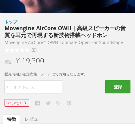
トップ
Movengine AirCore OWH｜高級スピーカーの音
質を耳元で再現する新技術搭載ヘッドホン
Movengine AirCore™ OWH: Ultimate Open-Ear Soundstage
(0)
¥ 19,300
税込
販売時期が確定次第、メールにてお知らせします。
登録
いいね！
3
特徴
レビュー