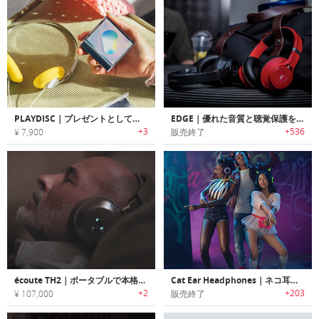
PLAYDISC｜プレゼントとして贈ることができる新世代のミックステープ
EDGE｜優れた音質と聴覚保護を提供するAI搭載スマートヘッドホン「エッジ」
+3
+536
¥ 7,900
販売終了
écoute TH2｜ポータブルで本格的な Hi-Fi 音質を実現するヘッドホン型システム
Cat Ear Headphones｜ネコ耳デザインワイヤレスヘッドフォン
+2
+203
¥ 107,000
販売終了