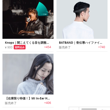
Knops｜聞こえてくる音を調整可能なボタン型ボリュームコントロール「ノップス」
BATBAND｜骨伝導ハイファイヘッドホン「バットバンド」
+454
+740
¥ 980
販売終了
送料込み
【在庫限り特価！】Mi In-Ear Headphones Pro HD｜デュアルダイナミック/BAドライバー搭載ハイブリッドインイヤーヘッドホン
+406
販売終了