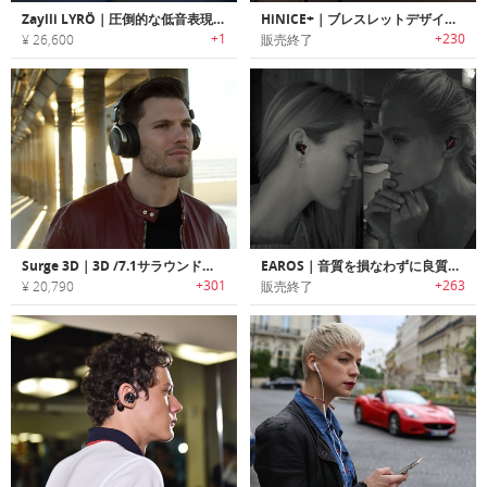
Zaylli LYRÖ｜圧倒的な低音表現を超軽量ボディに凝縮したプロフェッショナルHi-Fiヘッドホン
HiNICE+｜ブレスレットデザインHi-FiサウンドBluetoothイヤホン「ハイナイス+」
+1
+230
¥ 26,600
販売終了
Surge 3D｜3D /7.1サラウンドサウンドを提供するワイヤレスHi-Fiヘッドホン「サージ3D」
EAROS｜音質を損なわずに良質なサウンドを提供するインイヤープロテクター「イヤロス」
+301
+263
¥ 20,790
販売終了