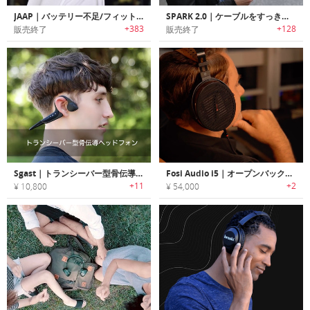
JAAP｜バッテリー不足/フィット感不足の問題を解消したスポーツ用トゥルーワイヤレスイヤホン「ジャープ」
SPARK 2.0｜ケーブルをすっきり装着/収納するイヤホンアクセサリー「スパーク2.0」
+383
+128
販売終了
販売終了
Sgast｜トランシーバー型骨伝導ヘッドフォン「スガスト」
Fosi Audio i5｜オープンバックデザイン採用の平面磁界型ヘッドホン
+11
+2
¥ 10,800
¥ 54,000