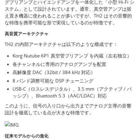
グプリアンプとハイエンドアンプを一体化した「小型 Hi-Fi シ
ステム」として設計されています。通常、真空管アンプは据
え置き機器に使われることが多いですが、TH2 はその音響的
な特徴を携帯可能な形で実現しているのが特徴です。
高音質アーキテクチャ
TH2 の内部アーキテクチャは以下のような構成です：
Korg Nutube 6P1 真空管プリアンプ を内蔵（左右独立）
各チャンネルに専用のアナログアンプを配置
高解像度 DAC（32bit / 384 kHz 対応）
8 バンド調整可能な DSP チューニング
USB-C（ロスレスデジタル）、3.5 mm（アクティブ / パ
ッシブ）、Bluetooth 5.3（AAC/LDAC）対応
このように、信号の入り口から出力までアナログ主導の音響
設計を徹底している点が大きな特徴です。
従来モデルからの進化