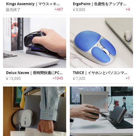
Kings Assembly｜マウス＋キーボード＋ジョイスティック
ErgoPoint｜生産性をアップする手が疲れにくい人間工学デザイン垂直マウス「エルゴポイント」
+487
+4
販売終了
¥ 9,900
Delux Navee｜長時間快適にPC作業ができる人間工学に基づいた垂直マウス「デラックスナーヴィー」
TMICE｜イヤホンとパソコンマウスの2-in-1デバイス
+1045
+1
¥ 13,890
¥ 7,300