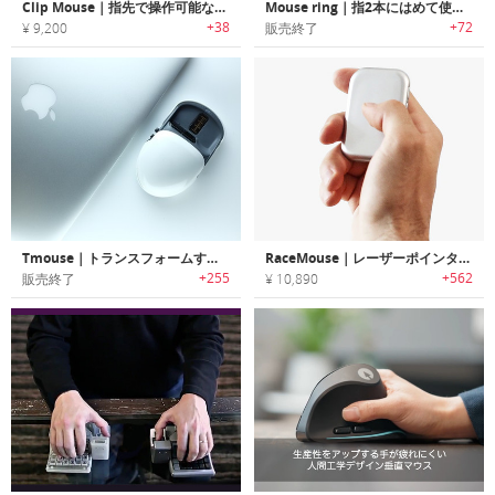
Clip Mouse｜指先で操作可能なジェスチャーマウス
Mouse ring｜指2本にはめて使用するリング型ウェアラブルマウス「マウスリング」
+38
+72
¥ 9,200
販売終了
Tmouse｜トランスフォームするマウス「ティーマウス」
RaceMouse｜レーザーポインター・タッチパッドとしても使える多機能トラベルマウス「レースマウス」
+255
+562
販売終了
¥ 10,890