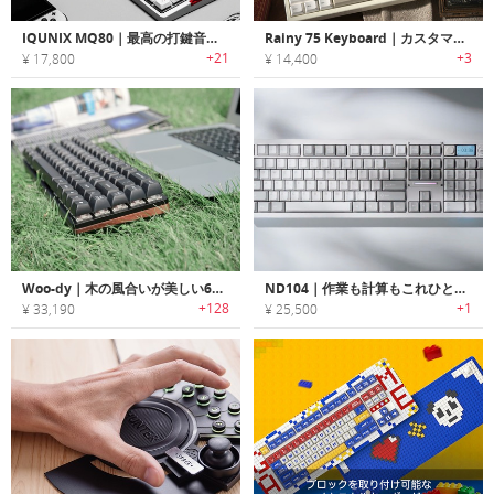
IQUNIX MQ80｜最高の打鍵音と快適さを備えた、アルミニウム製の薄型ロープロファイルキーボード
Rainy 75 Keyboard｜カスタマイザブルメカニカルキーボード
+21
+3
¥ 17,800
¥ 14,400
Woo-dy｜木の風合いが美しい67キーワイヤレスメカニカルキーボード「ウディ」
ND104｜作業も計算もこれひとつでこなす104キーコントロールノブ付きキーボード
+128
+1
¥ 33,190
¥ 25,500