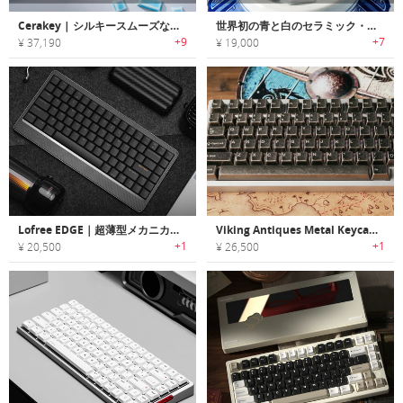
Cerakey | シルキースムーズな感触のセラミック製キーキャップ「セラキー」
世界初の青と白のセラミック・キーキャップ・セット
+9
+7
¥ 37,190
¥ 19,000
Lofree EDGE｜超薄型メカニカルキーボード
Viking Antiques Metal Keycaps｜ヴァイキングにインスパイアされた、重厚感のあるメタルキーキャップセット
+1
+1
¥ 20,500
¥ 26,500