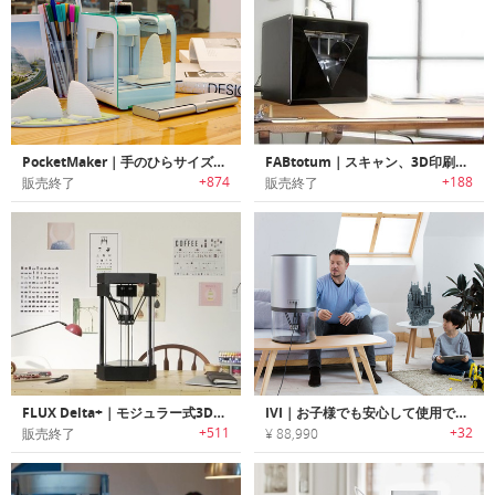
PocketMaker｜手のひらサイズのポータブル3Dプリンター「ポケットメーカー」
FABtotum｜スキャン、3D印刷、切り取り/ミル 多機能家庭用3Dマシン
+874
+188
販売終了
販売終了
FLUX Delta+｜モジュラー式3Dプリンター
IVI｜お子様でも安心して使用できる3-in-1クローズループ3Dプリンター「アイヴィー」
+511
+32
販売終了
¥ 88,990