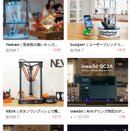
Yeehaw｜安全性の高いキッズ向け3Dプリンター「イーハー」
Sculpto+｜ユーザーフレンドリーデスクトップ３Dプリンター「スカルプトプラス」
+245
+319
販売終了
販売終了
NEVA｜ボタンワンプッシュで簡単に操作可能な3Dプリンター「ネヴァ」
inew3d｜AIモデリング対応のデスクトップ型フルカラー3Dプリンター
+213
+24
販売終了
¥ 1,135,000