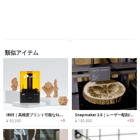
類似アイテム
IBEE｜高精度プリント可能なSLAテクノロジー搭載LCD-SLA 3Dプリンター「アイビー」
Snapmaker 2.0｜レーザー彫刻/カット/CNCクレービング可能な3-in-1 3D プリンター「スナップメーカー2.0」
+9
+33
¥ 98,890
¥ 190,990