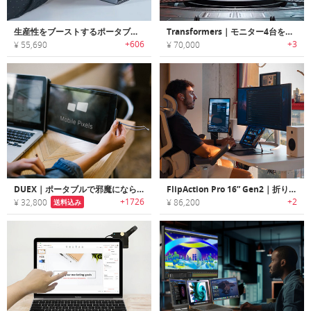
生産性をブーストするポータブルスリムタッチスクリーンモニター「BladeX（ブレードX）」
Transformers｜モニター4台を自由にレイアウトできる、究極のマルチディスプレイシステム
+606
+3
¥ 55,690
¥ 70,000
DUEX｜ポータブルで邪魔にならないノートPC用デュアルスクリーンモニター「デュオ」
FlipAction Pro 16” Gen2｜折りたたみ可能な超薄型16インチモニター
+1726
+2
¥ 32,800
¥ 86,200
送料込み