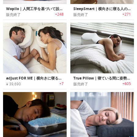
Wopilo｜人間工学を基づいて設計されお好みに合わせて快適レベルを選べるピロー「ウォーピロー」
SleepSmart｜横向きに寝る人のために開発された高さ調節可能なスマートピロー「スリープスマート」
+248
+271
販売終了
販売終了
adJust FOR ME｜横向きに寝るユーザー用に設計された快眠ピロー「アジャストフォーミー」
True Pillow｜寝ている間に姿勢を改善するピロー「トゥルーピロー」
+7
+605
¥ 39,690
販売終了