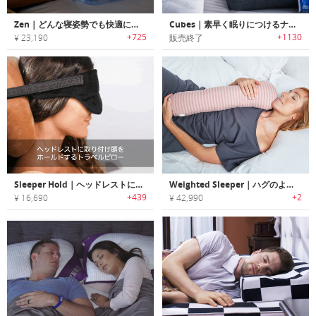
Zen｜どんな寝姿勢でも快適に休める冷感ピロー「ゼン」
Cubes｜素早く眠りにつけるナノテク素材グラフェンを使用した快眠ピロー「キューブス」
+725
+1130
¥ 23,190
販売終了
Sleeper Hold｜ヘッドレストに取り付け頭をホールドするトラベルアイマスク「スリーパーホールド」
Weighted Sleeper｜ハグのような感触で睡眠品質を向上する荷重抱き枕「ウェイトスリーパー」
+439
+2
¥ 16,690
¥ 42,990