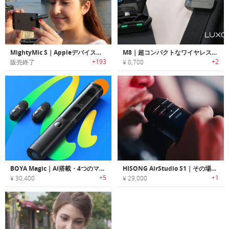
MightyMic S｜Appleデバイス用ショットガンビデオマイク「マイティーマイクエス」
M8｜超コンパクトなワイヤレス外付けマイク
+193
+2
販売終了
¥ 8,700
BOYA Magic｜AI搭載・4つのマイクモード対応スマートマイク
HISONG AirStudio S1｜その場がレコーディングルームに変わるイヤホン付き手持ちマイクスタジオ
+5
+1
¥ 30,400
¥ 29,000