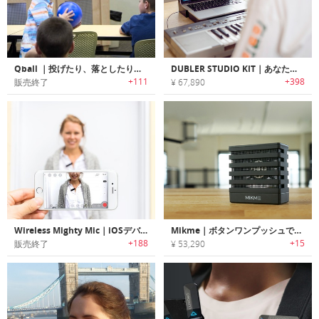
Qball ｜投げたり、落としたり、転がしたり出来るボール型マイク「キューボール」
DUBLER STUDIO KIT｜あなたの声を音楽に変換するMIDIコントローラー「ダブルスタジオキット」
+111
+398
販売終了
¥ 67,890
Wireless Mighty Mic｜iOSデバイス専用ワイヤレスマイク「マイティーマイク」
Mikme｜ボタンワンプッシュでスタジオ品質レコーディング可能なワイヤレスレコーダー「マイクミー」
+188
+15
販売終了
¥ 53,290