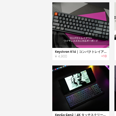
Keychron K14｜コンパクトレイアウトワイヤレスメカニカルキーボード「キークロンK14」
¥ 4,900
+10
KeyGo Gen2｜4K タッチスクリーン搭載の超薄折りたたみキーボード