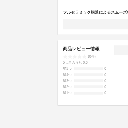
フルセラミック構造によるスムーズ
商品レビュー情報
(0件)
5つ星のうち 0.0
星5つ
0
星4つ
0
星3つ
0
星2つ
0
星1つ
0