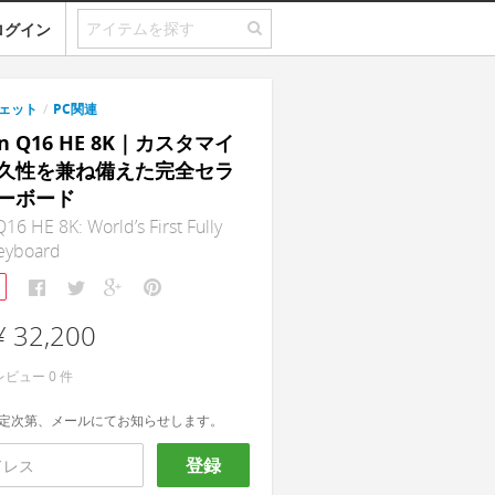
ログイン
ェット
/
PC関連
on Q16 HE 8K｜カスタマイ
久性を兼ね備えた完全セラ
ーボード
16 HE 8K: World’s First Fully
eyboard
¥ 32,200
レビュー
0
件
定次第、メールにてお知らせします。
登録