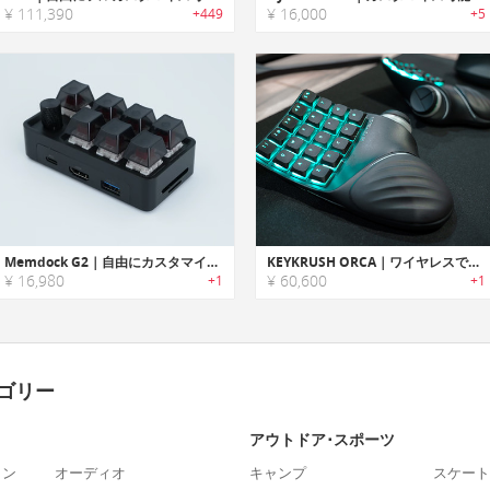
¥ 111,390
¥ 16,000
+449
+5
Memdock G2｜自由にカスタマイズできる、7-in-1 HUB機能搭載のショートカットデバイス
KEYKRUSH ORCA｜ワイヤレスで使用でき、RGBライト搭載＆カスタマイズ可能な左右分割キーボード
¥ 16,980
¥ 60,600
+1
+1
ゴリー
アウトドア･スポーツ
ォン
オーディオ
キャンプ
スケート