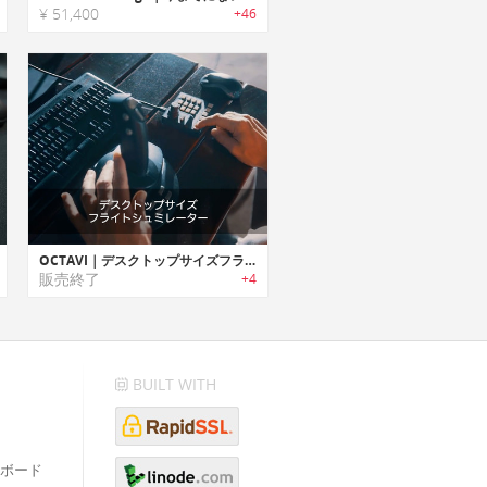
¥ 51,400
+46
OCTAVI｜デスクトップサイズフライトシュミレーター「オクタヴィ」
販売終了
+4
BUILT WITH
ボード