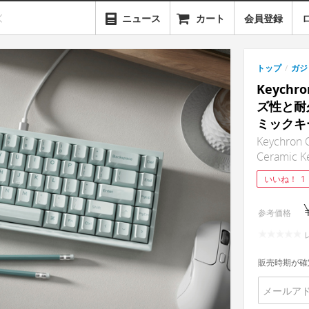
ニュース
カート
会員登録
トップ
/
ガジ
Keychr
ズ性と耐
ミックキ
Keychron Q
Ceramic K
いいね！
1
参考価格
販売時期が確