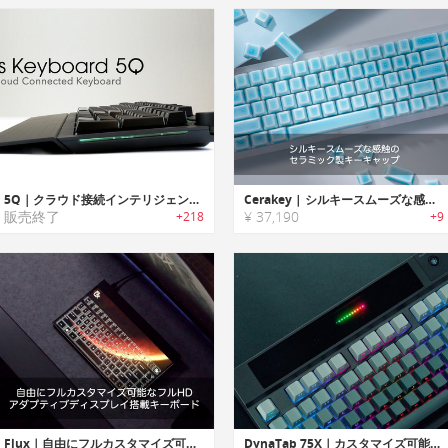
5Q｜クラウド接続インテリジェントスマートキーボード「ファイブキュー」
Cerakey | シルキースムーズな感触のセラミック製キーキャップ「セラキー」
販売終了
¥ 37,190
+218
+9
Flux｜自由にフルカスタマイズ可能なフルHDアダプティブディスプレイ搭載キーボード
DynaTab 75X｜カスタマイズ可能なスクリーン付きのメカニカルキーボード