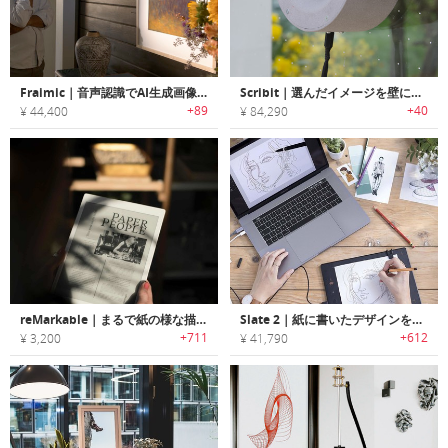
Fraimic｜音声認識でAI生成画像を即表示できるスマートEインクキャンバス
Scribit｜選んだイメージを壁に描くライティングロボット「スクリビット」
+89
+40
¥ 44,400
¥ 84,290
reMarkable｜まるで紙の様な描き心地のキャンバスディスプレイ搭載ペーパータブレット「リマーカブル」
Slate 2｜紙に書いたデザインをデジタル化するペンシル/ペーパータブレット「スレート2」
+711
+612
¥ 3,200
¥ 41,790