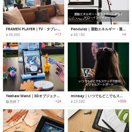
FRAMEN PLAYER｜TV・タブレット用フォトストリーミングデバイス「フレーメン」
Penduloz｜運動エネルギー・重力でアートを描くドローイングマシーン「ペンデュロス」
+17
+4
¥ 66,990
¥ 69,190
Yeehaw Wand｜3Dオブジェクトを仮想空間で作成するプリントブラシ「ワンド」
minbay｜いつでもどこでもスケッチ可能なピクセルアートボード「ミンベイ」
+24
+509
販売終了
¥ 25,590