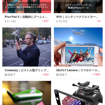
Pivo Pod X｜自動的にズームイン・ズームアウトしながらトラッキング撮影するAI搭載カメラアシスタント「ピボポッドX」
iPiX｜コンテンツクリエイターに最適なiPhoneケース「アイピックス」
+287
+8
¥ 61,490
¥ 35,500
Cinebody｜ピストル型グリップでシネマチック撮影可能なiPhone6/6s用スマートケース 「シネボディ」
SELFLY Camera｜スマホケースにフィットする空中撮影カメラ「セルフライカメラ」
+282
+1905
販売終了
販売終了