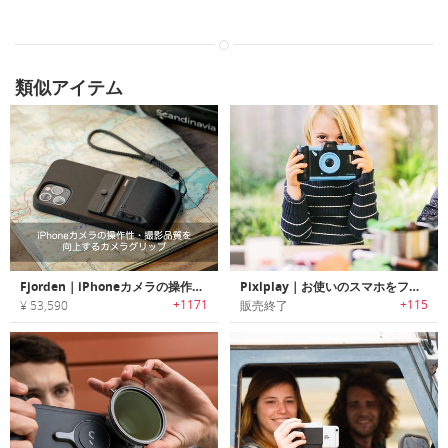
類似アイテム
Fjorden｜iPhoneカメラの操作性・撮影品質を向上するカメラグリップ「フィヨルデン」
Pixlplay｜お使いのスマホをファンカメラに変えるキッズカメラキット「ピクセルトイ」
+1171
+115
¥ 53,590
販売終了