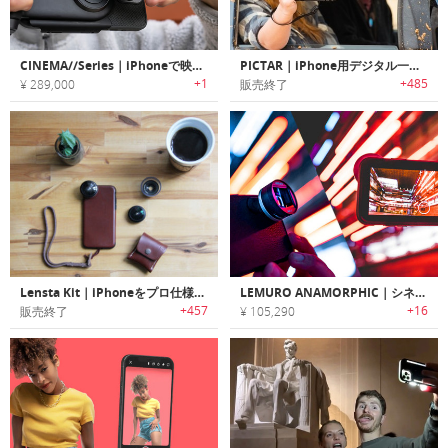
CINEMA//Series｜iPhoneで映画クオリティの撮影を可能にする高性能レンズセット
PICTAR｜iPhone用デジタル一眼レフカメラグリップ「ピクター」
+1
+485
¥ 289,000
販売終了
Lensta Kit｜iPhoneをプロ仕様カメラに変えるケース＆レンズキット「レンスタキット」
LEMURO ANAMORPHIC｜シネマチックな映像撮影ができるスマホ用アナモルフィックレンズキット
+457
+16
販売終了
¥ 105,290