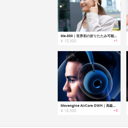
Me-800｜世界初の折りたたみ可能な骨伝導イヤホン
¥ 18,300
+1
Movengine AirCore OWH｜高級スピーカーの音質を耳元で再現する新技術搭載ヘッドホン
¥ 19,300
+3