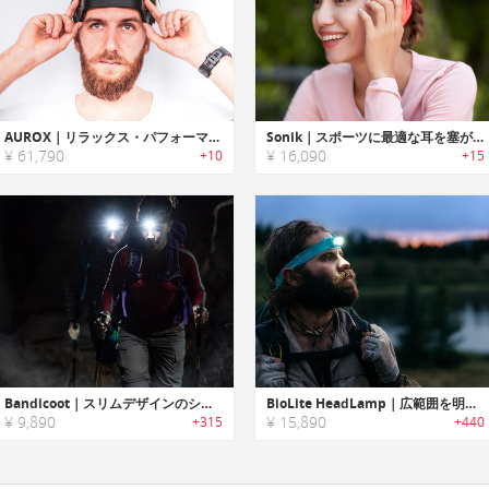
AUROX｜リラックス・パフォーマンス効果を高めるマッサージ機能搭載温冷ヘッドバンド「オーロックス」
Sonik｜スポーツに最適な耳を塞がない骨伝導ヘアバンド「ソニック」
¥ 61,790
¥ 16,090
+10
+15
Bandicoot｜スリムデザインのシリコンLEDヘッドライト「バンディクート」
BioLite HeadLamp｜広範囲を明るく照らせる超スリム/パワフルヘッドライト
¥ 9,890
¥ 15,890
+315
+440