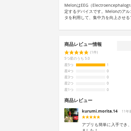
MelonはEEG（Electroence
定するデバイスです。Melonのア
タを利用して、集中力を向上させる
商品レビュー情報
(1件)
5つ星のうち 5.0
星5つ
1
星4つ
0
星3つ
0
星2つ
0
星1つ
0
商品レビュー
kurumi.morita.14
11年
アプリも簡単に入手でき
ました！