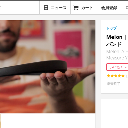
ニュース
カート
会員登録
トップ
Melo
バンド
Melon: A 
Measure Y
いいね！
2
販売終了