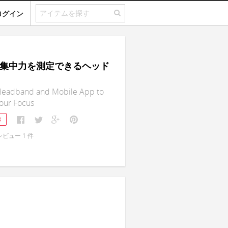
ログイン
n｜集中力を測定できるヘッド
Headband and Mobile App to
our Focus
8
レビュー
1
件