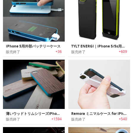
iPhone 5用外部バッテリーケース
TYLT ENERGI｜iPhone 5/5s用スライディング充電ケース
+36
+609
販売終了
販売終了
薄いウッドトリムシリーズiPhone5ケース
Remora ミニマルケース for iPhone 5/5s
+1594
+540
販売終了
販売終了