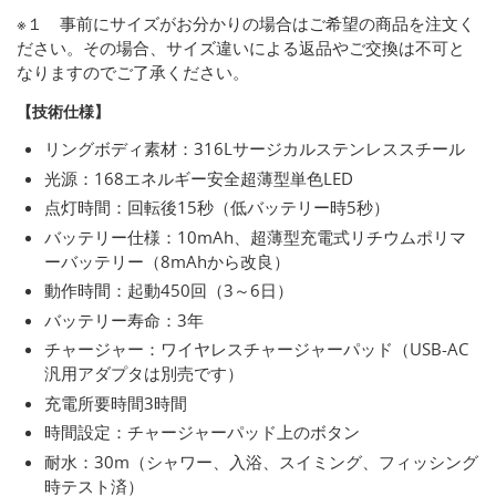
※１ 事前にサイズがお分かりの場合はご希望の商品を注文く
ださい。その場合、サイズ違いによる返品やご交換は不可と
なりますのでご了承ください。
【技術仕様】
リングボディ素材：316Lサージカルステンレススチール
光源：168エネルギー安全超薄型単色LED
点灯時間：回転後15秒（低バッテリー時5秒）
バッテリー仕様：10mAh、超薄型充電式リチウムポリマ
ーバッテリー（8mAhから改良）
動作時間：起動450回（3～6日）
バッテリー寿命：3年
チャージャー：ワイヤレスチャージャーパッド（USB-AC
汎用アダプタは別売です）
充電所要時間3時間
時間設定：チャージャーパッド上のボタン
耐水：30m（シャワー、入浴、スイミング、フィッシング
時テスト済）