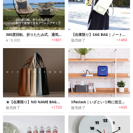
360度回転、折りたたみ式、通気性抜群のメッシュを採用！一つの動作で展開できるアウトドアチェア「One Action Chair」
【在庫限り】SAG BAG｜ノートPCも収納できる、超薄くてスタイリッシュなヴィーガン・リュック「サッグバッグ」
+1601
+1469
¥ 16,800
販売終了
★【在庫限り】NO NAME BAG｜シンプル、スタイリッシュ、実用的！ ファッションのメッカが生んだユニセックスなヴィーガン・レザートート『ノーネームバッグ』
lifeclock｜いざという時に役立つ防災クロック
+1733
+430
販売終了
販売終了