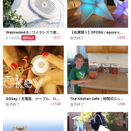
Washwow4.0｜ワイヤレスで使えてQi充電に対応、大切な衣類を守る!! 更に進化したポータブル洗濯ガジェット
【在庫限り】EPORA / epora ν｜光で時を伝える新しい時計「エポーラ / エポーラ・ニュー」
+877
+293
¥ 14,800
販売終了
送料込み
GOkey｜充電器、ケーブル、ロケータ、メモリ、すべてキーリングに
The Kitchen Safe｜時間式ロック金庫「キッチンセーフ」
+1538
+286
販売終了
販売終了