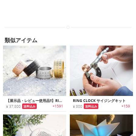
類似アイテム
【展示品・レビュー使用品!!】RING CLOCK｜光で時を刻む、ただ一つの指輪。究極のスタイリッシュ・ガジェット「リングクロック」
RING CLOCK サイジングキット
+1591
+159
¥ 37,800
¥ 800
送料込み
送料込み