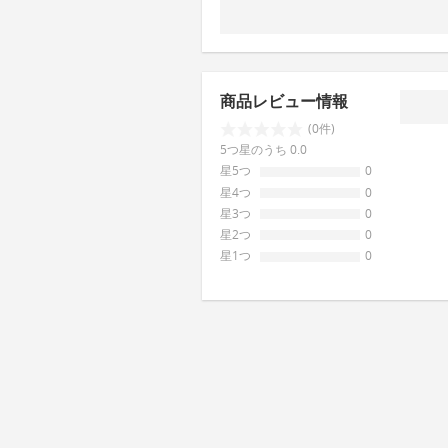
商品レビュー情報
(0件)
5つ星のうち 0.0
星5つ
0
星4つ
0
星3つ
0
星2つ
0
星1つ
0