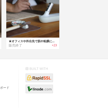
★オフィスや外出先で肌や粘膜に潤いを与える!!携帯保湿器、卓上加湿器、香りのディフューザー1台3役!!のパーソナル・ミストディスペンサー『MISTUR』
販売終了
+23
BUILT WITH
ボード