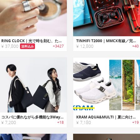
RING CLOCK｜光で時を刻む、ただ一つの指輪。究極のスタイリッシュ・ガジェット「リングクロック」
TINHIFI T2000｜MMCX有線／完全ワイヤレスの2Wayで使える デュアルダイナミックドライバー搭載イヤホン
¥ 37,800
¥ 12,800
+3427
+40
送料込み
コスパに優れながら多機能な3Wayトート！シーンやスタイルを問わず毎日使えるデイリーバッグ『Habit Bag』
KRAM AQUA&MULTI｜夏に向けて一足は持っておきたい！ 海や水辺のレジャーに最適、超軽量ニット製サマーシューズ「AQUA」 ＆トレッキングや旅行にも対応する全天候型シューズ「MULTI TRAVEL」
¥ 7,200
¥ 7,180
+18
+19