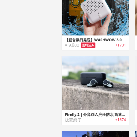
【翌営業日発送】WASHWOW 3.0｜洗剤を使わずに洗濯・消毒できるポータブルクリーナー「ウォッシュワオ3.0」
¥ 9,800
+1731
送料込み
Firefly.2｜外音取込,完全防水,高速充電など最新機能が満載！ グラフェン振動板採用で繊細かつ迫力サウンドの完全ワイヤレスイヤホン
販売終了
+1674