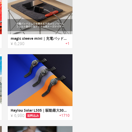
magic sleeve mini｜充電パッドとしても使える天然メリノウールフェルト製の小型アイテム用オーガナイザー「マジックスリーブミニ」
¥ 6,290
+1
Haylou Solar LS05｜駆動最大30日間、日本語対応、水没OKのIP68防水防塵、心拍睡眠センサー付きのスマートウォッチ【国内正規品】
¥ 6,980
+1710
送料込み