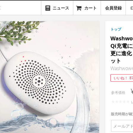
ニュース
カート
会員登録
トップ
Washw
Qi充電
更に進化
ット
Washwow4
いいね！
8
参考価格
販売時期が確