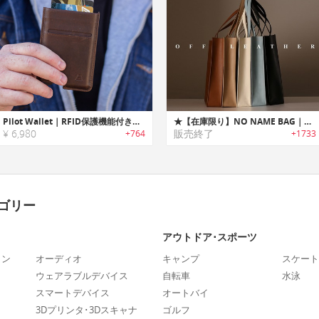
Pilot Wallet｜RFID保護機能付きミニマルデザインフルグレインレザーカードケース「パイロット」
★【在庫限り】NO NAME BAG｜シンプル、スタイリッシュ、実用的！ ファッションのメッカが生んだユニセックスなヴィーガン・レザートート『ノーネームバッグ』
¥ 6,980
販売終了
+764
+1733
ゴリー
アウトドア･スポーツ
ォン
オーディオ
キャンプ
スケート
ウェアラブルデバイス
自転車
水泳
スマートデバイス
オートバイ
3Dプリンタ･3Dスキャナ
ゴルフ