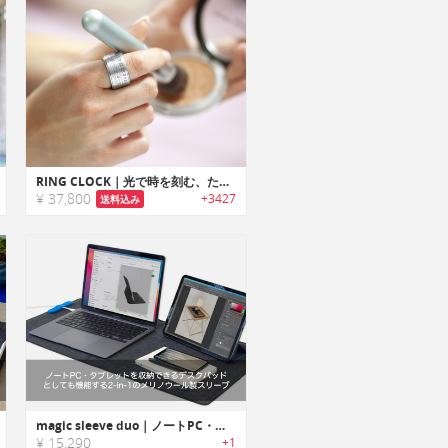
RING CLOCK｜光で時を刻む、ただ一つの指輪。究極のスタイリッシュ・ガジェット「リングクロック」
¥ 37,800
+3427
送料込み
magic sleeve duo｜ノートPC・タブレットを収納できるデスクパッドとしても機能する2-in-1のメリノウールフェルト製スリーブ「マジックスリーブデュオ」
¥ 15,290
+1