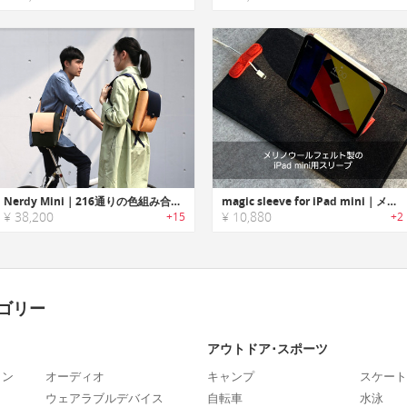
Nerdy Mini｜216通りの色組み合わせであなただけのバッグを製作！リュックとメッセンジャーに切替可能なイタリア製ベジタンレザーバッグ「ナーディミニ」
magic sleeve for iPad mini｜メリノウールフェルト製のiPad mini用スリーブ
¥ 38,200
¥ 10,880
+15
+2
ゴリー
アウトドア･スポーツ
ォン
オーディオ
キャンプ
スケート
ウェアラブルデバイス
自転車
水泳