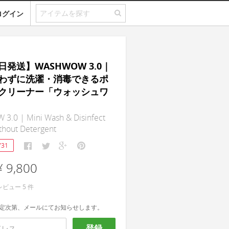
ログイン
発送】WASHWOW 3.0｜
わずに洗濯・消毒できるポ
クリーナー「ウォッシュワ
.0 | Mini Wash & Disinfect
thout Detergent
731
¥ 9,800
レビュー
5
件
定次第、メールにてお知らせします。
登録