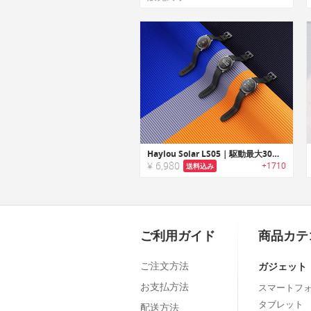
Haylou Solar LS05｜駆動最大30日間、日本語対応、水没OKのIP68防水防塵、心拍睡眠センサー付きのスマートウォッチ【国内正規品】
¥ 6,980
+1710
送料込み
ご利用ガイド
商品カテ
ご注文方法
ガジェット
お支払方法
スマートフ
タブレット
配送方法