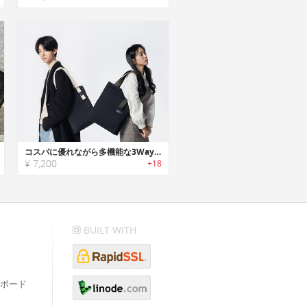
コスパに優れながら多機能な3Wayトート！シーンやスタイルを問わず毎日使えるデイリーバッグ『Habit Bag』
¥ 7,200
+18
BUILT WITH
ボード