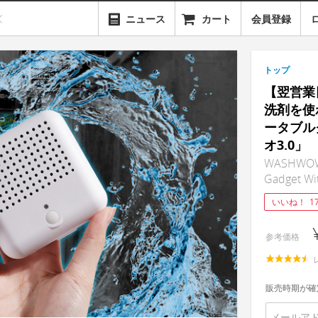
ニュース
カート
会員登録
トップ
【翌営業日
洗剤を使
ータブル
オ3.0」
WASHWOW 3
Gadget Wi
いいね！
1
参考価格
販売時期が確