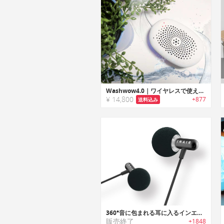
Washwow4.0｜ワイヤレスで使えてQi充電に対応、大切な衣類を守る!! 更に進化したポータブル洗濯ガジェット
¥ 14,800
+877
送料込み
360°音に包まれる耳に入るインエアー方式イヤースピーカー【INAIR M360】
販売終了
+1848