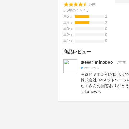
(5件)
5つ星のうち 4.5
星5つ
2
星4つ
2
星3つ
0
星2つ
0
星1つ
0
商品レビュー
@eear_minoboo
7年前
Twitterから
有線ピヤホン初お目見えで
株式会社TMネットワーク
たくさんの回答ありがとう
rakunewへ