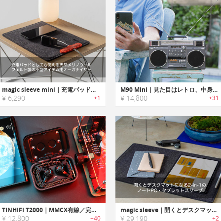
magic sleeve mini｜充電パッドとしても使える天然メリノウールフェルト製の小型アイテム用オーガナイザー「マジックスリーブミニ」
M90 Mini｜見た目はレトロ、中身は最新!!インドアでもアウトドアでも断然”映えて”カッコいい BoomBox型Bluetoothスピーカー「M90 Mini」
¥ 6,290
¥ 14,800
+1
+31
TINHIFI T2000｜MMCX有線／完全ワイヤレスの2Wayで使える デュアルダイナミックドライバー搭載イヤホン
magic sleeve｜開くとデスクマットになる2-in-1のノートPC・タブレットスリーブ「マジックスリーブ」
¥ 12,800
¥ 29,190
+40
+2