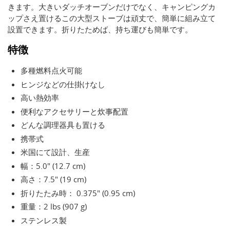
きます。大きいダッチオーブンだけでなく、キャンピングカ
ップさえ置けるこの大型ストーブは頑丈で、簡単に組み立て
設置できます。折りたためば、持ち運びも簡単です。
特徴
多種燃料点火可能
ヒンジなどの仕掛けなし
高い熱効率
便利なアクセサリーと炊事配置
どんな調理器具も置ける
携帯式
米国にて設計、生産
幅：5.0" (12.7 cm)
高さ：7.5" (19 cm)
折りたたみ時： 0.375" (0.95 cm)
重量：2 lbs (907 g)
ステンレス製