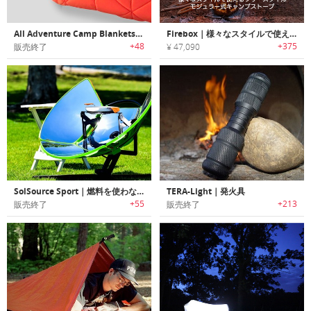
All Adventure Camp Blankets｜アウトドアで活躍するブランケットシステム
Firebox｜様々なスタイルで使えるフリースタイルモジュラー式キャンプストーブ「ファイヤーボックス」
+48
+375
販売終了
¥ 47,090
SolSource Sport｜燃料を使わないポータブルソーラーパワーグリル「ソルソーススポーツ」
TERA-Light｜発火具
+55
+213
販売終了
販売終了