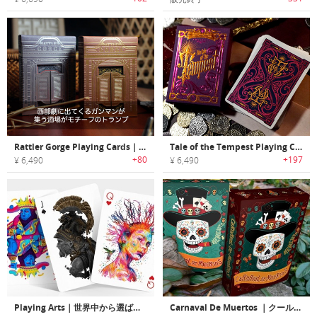
Rattler Gorge Playing Cards｜西部劇に出てくるガンマンが集う酒場がモチーフのトランプ
Tale of the Tempest Playing Cards｜ラグジュアリートランプカード
+80
+197
¥ 6,490
¥ 6,490
Playing Arts｜世界中から選ばれたアーティストが1枚1枚手掛けたプレイングカード「プレイングアーツ」
Carnaval De Muertos ｜クールなスカルが印象的なメキシコの祭典死者の日をモチーフにしたトランプ「カルナバル・デ・ムエルトストランプ」