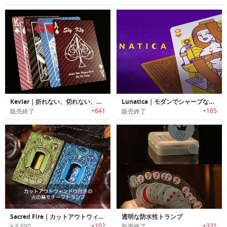
Kevlar｜折れない、切れない、傷つかない！耐久性抜群のトランプ「ケブラートランプ」
Lunatica｜モダンでシャープなテイストのフルカスタムトランプセット「ルナティカ」
+641
+165
販売終了
販売終了
Sacred Fire｜カットアウトウィンドウ付きのタックボックスに入った火の鳥モチーフトランプ
透明な防水性トランプ
+102
+331
¥ 6,690
販売終了