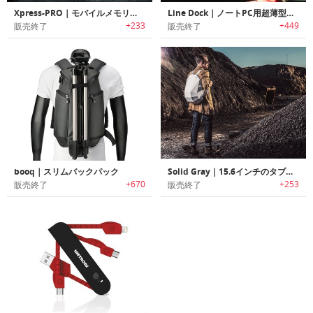
Xpress-PRO｜モバイルメモリー/充電ステーション「エクスプレスプロ」
Line Dock｜ノートPC用超薄型ユニバーサルポート登載スマートポータブルバッテリー「ラインドック」
+233
+449
販売終了
販売終了
booq｜スリムバックパック
Solid Gray｜15.6インチのタブレットやノートパソコンを格納バックパック
+670
+253
販売終了
販売終了