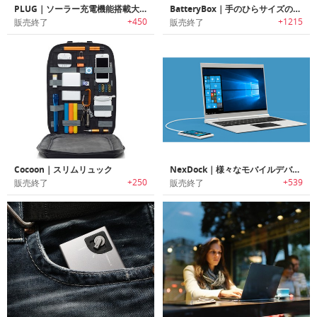
PLUG｜ソーラー充電機能搭載大容量バッテリーパック「プラグ」
BatteryBox｜手のひらサイズのMacBook用外部バッテリー
+450
+1215
販売終了
販売終了
Cocoon｜スリムリュック
NexDock｜様々なモバイルデバイスをノートPCのように使える「ネクストドック」
+250
+539
販売終了
販売終了