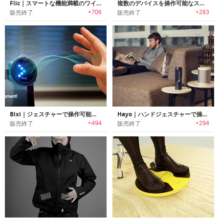
Flic｜スマートな機能満載のワイヤレスボタン
複数のデバイスを操作可能なスマートプッシュカットボタン「フリックハブ」
+706
+283
販売終了
販売終了
Bixi｜ジェスチャーで操作可能なスマートワイヤレスコントローラー「ビクシー」
Hayo｜ハンドジェスチャーで操作可能なスマートホームコントローラー「ヘイヨー」
+494
+294
販売終了
販売終了