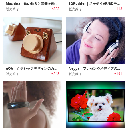
Machina｜体の動きと音楽を融合させるウェアラブルインタフェース
3DRudder｜足を使うVR/3Dモーションコントローラー「3Dラダー」
+323
+118
販売終了
販売終了
nOb｜クラシックデザインの万能コントローラー「ノブ」
Neyya｜プレゼンやメディアのコントロールが可能なスマートリング「ネイヤ」
+243
+191
販売終了
販売終了