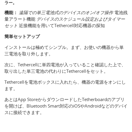
ラー。
機能：
遠隔での単三電池式のデバイスのオン/オフ操作
電池残
量アラート機能
デバイスのスケジュール設定およびタイマー
セット
近接機能を用いてTethercell対応機器の探知
簡単セットアップ
インストールは極めてシンプル。まず、お使いの機器から単
三電池を取り外します。
次に、Tethercellに単四電池が入っていること確認した上で、
取り出した単三電池の代わりにTethercellをセット。
Tethercellを電池ボックスに入れたら、機器の電源をオンにし
ます。
あとはApp StoreからダウンロードしたTetherboardのアプリ
を開けば、Bluetooth Smart対応のiOSやAndroidなどのデバイ
スに接続できます。