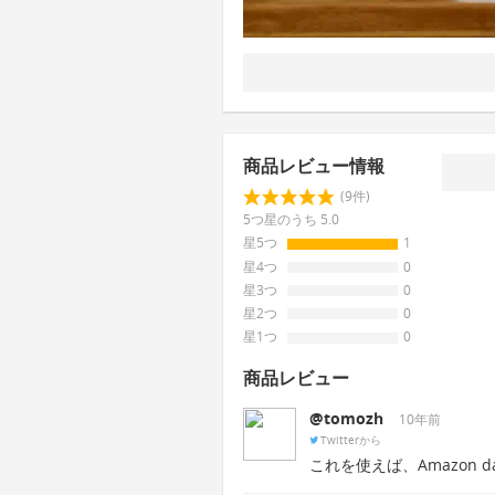
商品レビュー情報
(9件)
5つ星のうち 5.0
星5つ
1
星4つ
0
星3つ
0
星2つ
0
星1つ
0
商品レビュー
@tomozh
10年前
Twitterから
これを使えば、Amazon 