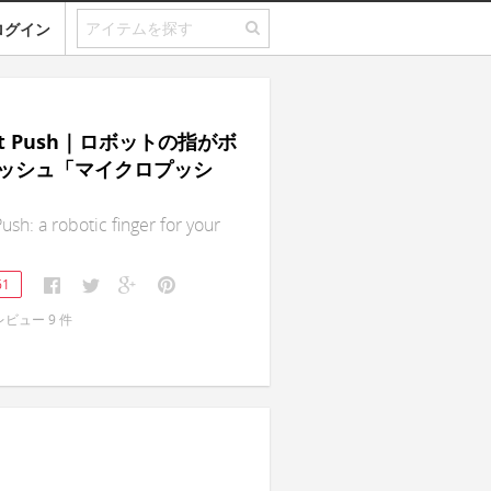
ログイン
bot Push｜ロボットの指がボ
ッシュ「マイクロプッシ
ush: a robotic finger for your
61
レビュー
9
件