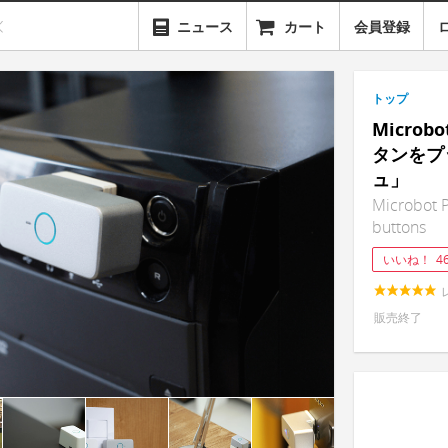
ニュース
カート
会員登録
トップ
Micro
タンをプ
ュ」
Microbot P
buttons
いいね！
4
販売終了