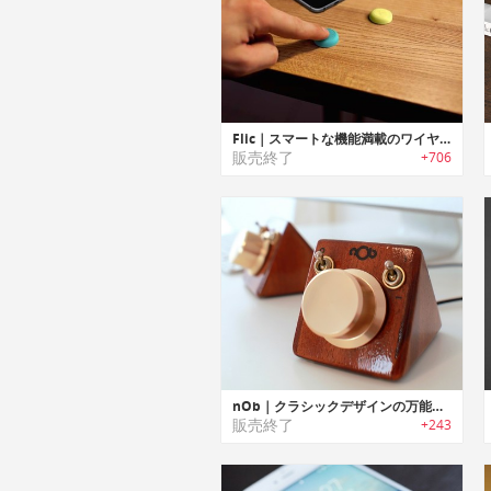
Flic｜スマートな機能満載のワイヤレスボタン
販売終了
+706
nOb｜クラシックデザインの万能コントローラー「ノブ」
販売終了
+243