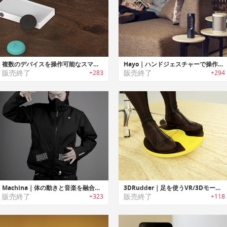
複数のデバイスを操作可能なスマートプッシュカットボタン「フリックハブ」
Hayo｜ハンドジェスチャーで操作可能なスマートホームコントローラー「ヘイヨー」
販売終了
販売終了
+283
+294
Machina｜体の動きと音楽を融合させるウェアラブルインタフェース
3DRudder｜足を使うVR/3Dモーションコントローラー「3Dラダー」
販売終了
販売終了
+323
+118