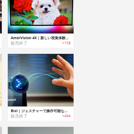
AmbiVision 4K｜新しい視覚体験を提供するTV用バックライト「アンビビジョン 4K」
販売終了
+158
Bixi｜ジェスチャーで操作可能なスマートワイヤレスコントローラー「ビクシー」
販売終了
+494