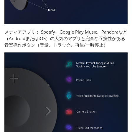
メディアアプリ： Spotify、Google Play Music、Pandoraなど
（AndroidまたはiOS）の人気のアプリと完全な互換性がある
音楽操作ボタン（音量、トラック、再生/一時停止）