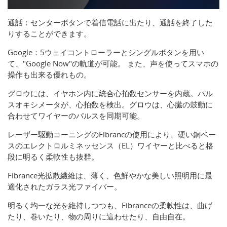
通話：センターボタンで着信電話に出たり、通話を終了した
りすることができます。
Google：5ウェイコントローラーとシングルボタンを用い
て、"Google Now"の軌道が可能。 また、声を使ってスマホの
操作も出来る優れもの。
グロウには、イヤホン内に統合心拍数センサーを内蔵。パル
スオキシメータが、心拍数を検出。グロウは、心臓の鼓動に
合わせてワイヤーのパルスを同期可能。
レーザー駆動コーニングのFibrancの使用により、硬い銅ベー
スのエレクトロルミネッセンス（EL）ワイヤーと比べると格
段に明るく柔軟性も抜群。
Fibrance光拡散繊維は、薄く、色鮮やかな美しい照明用に最
適化されたガラス光ファイバー。
明るく均一な光を維持しつつも、Fibranceの柔軟性は、曲げ
たり、巻いたり、物の周りに這わせたり、自由自在。