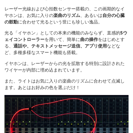
レーザー光線および心拍数センサー搭載の、この画期的なイ
ヤホンは、お気に入りの
楽曲のリズム
、あるいは
自分の心臓
の鼓動
に合わせて光るという世にも珍しい逸品。
光る「イヤホン」としての本来の機能のみならず、直感的
5ウ
ェイコントローラー
を用いて、簡単に
曲の操作
をはじめとす
る、
通話や、テキストメッセージ送信、アプリ使用
などな
ど、多種多様なスマート機能も搭載。
イヤホンは、レーザーからの光を拡散する特別に設計された
ワイヤーが内部に埋め込まれています。
また、ライトはお気に入りの楽曲のリズムに合わせて点滅し
ます。あとはお好みの色を選ぶだけ！