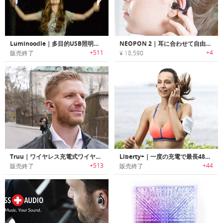
Luminoodle｜多目的USB照明ソリューション「ルミヌードル」
NEOPON 2｜耳に合わせて自由に曲げてフィットするフレキシブルイヤホン「ネオポン2」
+511
+4
販売終了
¥ 18,590
Truu｜ワイヤレス充電式ワイヤレスイヤホン「トゥルウ」
Liberty+｜一度の充電で最長48時間使用可能なワイヤレスイヤホン「リバティプラス」
+513
+44
販売終了
販売終了