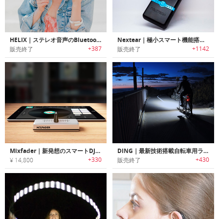
HELIX｜ステレオ音声のBluetoothイヤホン付きウェアラブルカフ「ヒーリックス」
Nextear｜極小スマート機能搭載のワイヤレスイヤホン「ネクストイヤー」
+387
+1142
販売終了
販売終了
Mixfader｜新発想のスマートDJデバイス「ミックスフェイダー」
DING｜最新技術搭載自転車用ライト「ディング」
+330
+430
¥ 14,800
販売終了