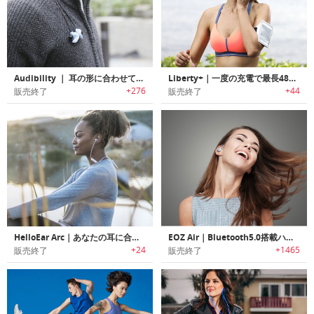
Audibility ｜ 耳の形に合わせてフィットするカスタムイヤホン「オーディビリティ」
Liberty+｜一度の充電で最長48時間使用可能なワイヤレスイヤホン「リバティプラス」
+276
+44
販売終了
販売終了
HelloEar Arc｜あなたの耳に合わせてカスタマイズする快適フィットのHi－Fiサウンドイヤホン「ハローイヤーアーク」
EOZ Air｜Bluetooth5.0搭載ハイレゾ完全ワイヤレスイヤホン「イオーズエアー」
+24
+1465
販売終了
販売終了