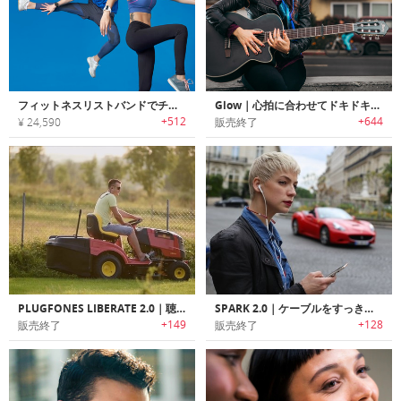
フィットネスリストバンドでチャージ可能なワイヤレスイヤホン「Wearbuds（ウェアバッズ」
Glow｜心拍に合わせてドキドキ光るイヤホン グロウ
+512
+644
¥ 24,590
販売終了
PLUGFONES LIBERATE 2.0｜聴覚保護機能搭載ワイヤレスBluetoothイヤホン「プラグフォン2.0」
SPARK 2.0｜ケーブルをすっきり装着/収納するイヤホンアクセサリー「スパーク2.0」
+149
+128
販売終了
販売終了