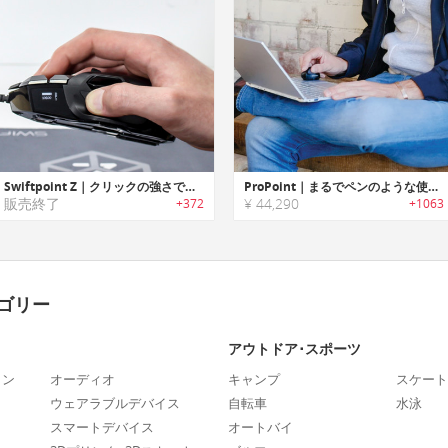
Swiftpoint Z｜クリックの強さでアタックの強さもコントロール可能なPCゲーム用マウス「スイフトポイントZ」
ProPoint｜まるでペンのような使用感のマウス/ポインター「プロポイント」
販売終了
¥ 44,290
+372
+1063
ゴリー
アウトドア･スポーツ
ォン
オーディオ
キャンプ
スケート
ウェアラブルデバイス
自転車
水泳
スマートデバイス
オートバイ