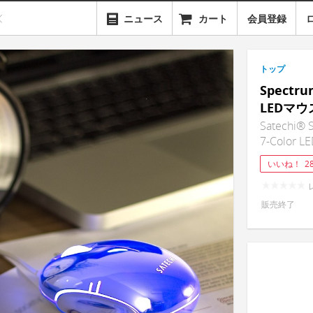
ニュース
カート
会員登録
トップ
Spect
LEDマ
Satechi® 
7-Color L
いいね！
2
販売終了