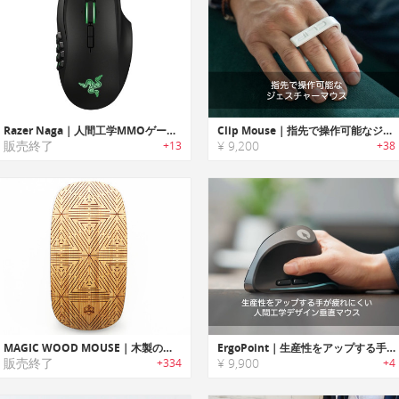
Razer Naga｜人間工学MMOゲーミングマウス
Clip Mouse｜指先で操作可能なジェスチャーマウス
販売終了
¥ 9,200
+13
+38
MAGIC WOOD MOUSE｜木製のマウススキン「マジックウッドマウス」
ErgoPoint｜生産性をアップする手が疲れにくい人間工学デザイン垂直マウス「エルゴポイント」
販売終了
¥ 9,900
+334
+4