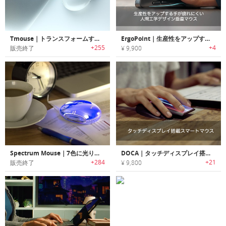
Tmouse｜トランスフォームするマウス「ティーマウス」
ErgoPoint｜生産性をアップする手が疲れにくい人間工学デザイン垂直マウス「エルゴポイント」
+255
+4
販売終了
¥ 9,900
Spectrum Mouse｜7色に光り輝くLEDマウス「スペクトラムマウス」
DOCA｜タッチディスプレイ搭載スマートマウス
+284
+21
販売終了
¥ 9,800