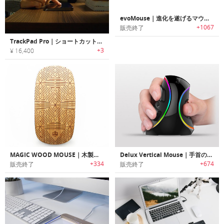
evoMouse｜進化を遂げるマウス「エボマウス」
+1067
販売終了
TrackPad Pro｜ショートカットも操作も思いのままに設定できるWindowsトラックパッド
+3
¥ 16,400
MAGIC WOOD MOUSE｜木製のマウススキン「マジックウッドマウス」
Delux Vertical Mouse｜手首の疲れを軽減する新感覚の縦方向型ワイヤレスマウス「デラックスバーティカルマウス」
+334
+674
販売終了
販売終了