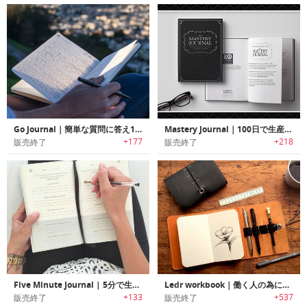
Go Journal｜簡単な質問に答え1日10分で目標設定/レビューが可能なジャーナル「ゴージャーナル」
Mastery Journal｜100日で生産性向上・自己鍛錬・集中力をステップバイステップでマスター可能なジャーナル「マスタリージャーナル」
+177
+218
販売終了
販売終了
Five Minute Journal | 5分で生活をポジティブに変える「ファイブミニッツ・ジャーナル」
Ledr workbook｜働く人の為にデザインされたレザーカバーノートブック「レダーワークブック」
+133
+537
販売終了
販売終了