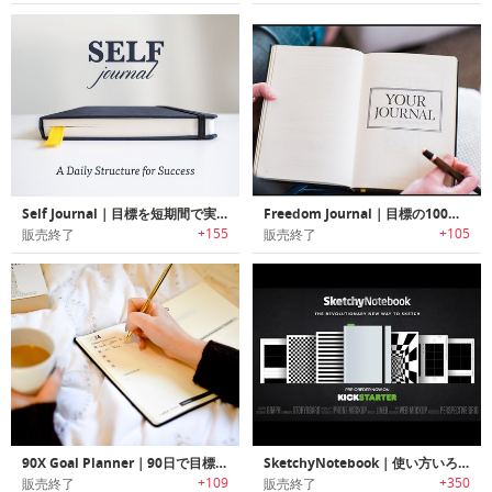
Self Journal｜目標を短期間で実現するデイリープランナー「セルフジャーナル」
Freedom Journal｜目標の100日間達成をサポートするプランナー「フリーダムジャーナル」
+155
+105
販売終了
販売終了
90X Goal Planner｜90日で目標達成する手帳「90Xゴールプランナー」
SketchyNotebook｜使い方いろいろの万能ノート スケッチーノートブック
+109
+350
販売終了
販売終了