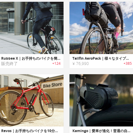
Rubbee X｜お手持ちのバイクを簡単に電動バイクに変身させる「ラビーX」
Tailfin AeroPack｜様々なタイプのバイクに取り付け可能なラック付きロールトップバッグ「エアロパック」
販売終了
¥ 76,990
+124
+385
Revos｜お手持ちのバイクを10分でeバイクに変身させるキット「レボス」
Kamingo｜愛車が進化！普通の自転車を750WのEバイクに変える取り付けデバイス