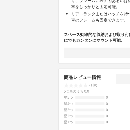
り、フレームに表面的あるいは
車をしっかりと固定可能。
リアトランクまたはハッチを持
車のフレームも固定できます。
スペース効率的な収納および取り付
にでもカンタンにマウント可能。
商品レビュー情報
(1件)
5つ星のうち 0.0
星5つ
0
星4つ
0
星3つ
0
星2つ
0
星1つ
0