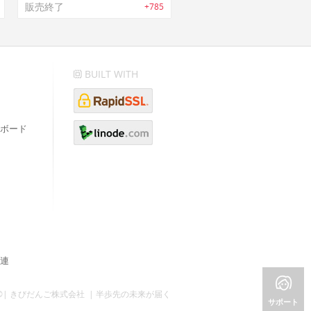
販売終了
+785
BUILT WITH
ボード
連
©| きびだんご株式会社 | 半歩先の未来が届く
サポート