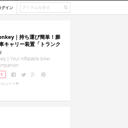
ログイン
Monkey｜持ち運び簡単！膨
車キャリー装置「トランク
」
ey｜Your inflatable bike-
companion
15
レビュー
1
件