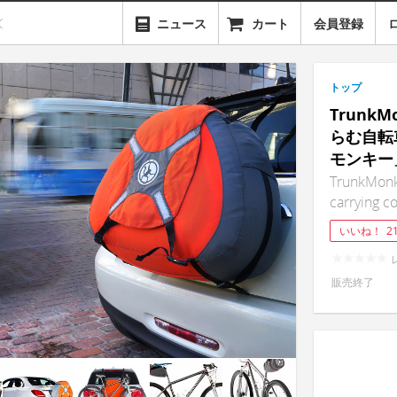
ニュース
カート
会員登録
トップ
Trunk
らむ自転
モンキー
TrunkMonk
carrying 
いいね！
2
販売終了