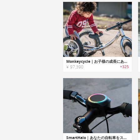
Monkeycycle｜お子様の成長にあわせて成長する8 in 1モジュラー バイク「モンキーサイクル」
¥ 97,390
+325
SmartHalo｜あなたの自転車をスマートバイクに変える「スマートヘイロー」