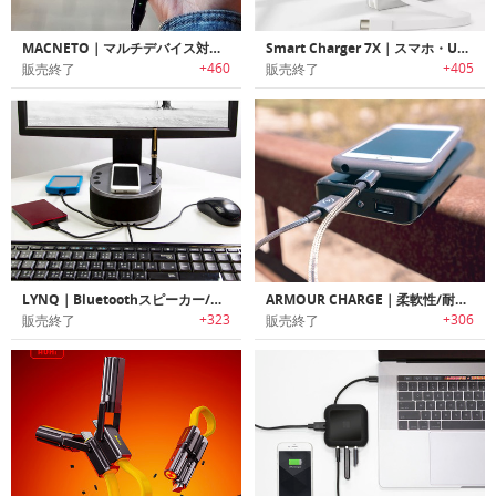
MACNETO｜マルチデバイス対応高速チャージ/データ転送マグネットケーブル「マックニート」
Smart Charger 7X｜スマホ・USB－CノートPCを充電可能なポータブルバッテリーパック
+460
+405
販売終了
販売終了
LYNQ｜Bluetoothスピーカー/マイク搭載6イン1多機能チャージングハブ「リンク」
ARMOUR CHARGE｜柔軟性/耐久性に優れたiPhone用ステンレススチール充電ケーブル「アーマーチャージ」
+323
+306
販売終了
販売終了