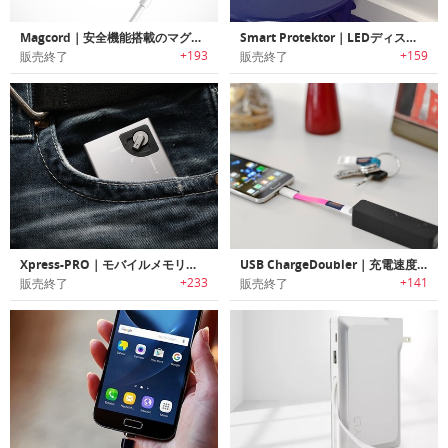
Magcord｜安全機能搭載のマグネットアタッチ式高速充電ケーブル「マグコード」
Smart Protektor｜LEDディスプレイ付きで安全に高速充電/データ転送が行えるオールインワンケーブル「スマートプロテクター」
+193
+159
販売終了
販売終了
Xpress-PRO｜モバイルメモリー/充電ステーション「エクスプレスプロ」
USB ChargeDoubler｜充電速度を2倍にする充電ケーブル「USBチャージダブラー」
+233
+141
販売終了
販売終了