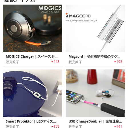
MOGICS Charger｜スペースを大幅に節約できる小型充電器「モジックス・チャージャー」
Magcord｜安全機能搭載のマグネットアタッチ式高速充電ケーブル「マグコード」
+443
+193
販売終了
販売終了
Smart Protektor｜LEDディスプレイ付きで安全に高速充電/データ転送が行えるオールインワンケーブル「スマートプロテクター」
USB ChargeDoubler｜充電速度を2倍にする充電ケーブル「USBチャージダブラー」
+159
+141
販売終了
販売終了