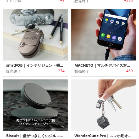
+8
+295
¥ 10,200
販売終了
smrtFOB｜インテリジェント機能搭載モジュラースマートワイヤレスチャージャー 「スマートフォブ」
MACNETO｜マルチデバイス対応高速チャージ/データ転送マグネットケーブル「マックニート」
+274
+460
販売終了
販売終了
Biscuit｜傷がつきにくいジルコニア製ワイヤレスチャージャー「ビスケット」
WonderCube Pro｜スマホ用オールインワンアクセサリーキューブ「ワンダーキューブプロ」