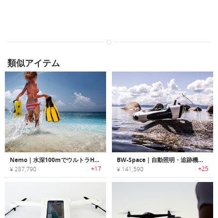
類似アイテム
Nemo｜水深100mでウルトラHD撮影・VR体験可能な水中ドローン「ニモ」
BW-Space｜自動照明・追跡機能搭載4K/UHDスマート水中ROVドローン「BWスペース」
+17
+25
¥ 287,790
¥ 141,590