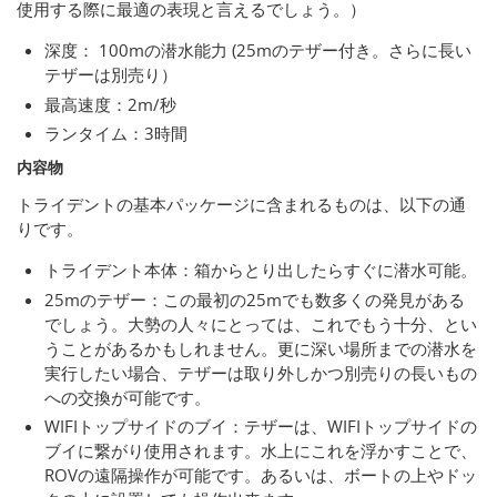
使用する際に最適の表現と言えるでしょう。）
深度： 100mの潜水能力 (25mのテザー付き。さらに長い
テザーは別売り）
最高速度：2m/秒
ランタイム：3時間
内容物
トライデントの基本パッケージに含まれるものは、以下の通
りです。
トライデント本体：箱からとり出したらすぐに潜水可能。
25mのテザー：この最初の25mでも数多くの発見がある
でしょう。大勢の人々にとっては、これでもう十分、とい
うことがあるかもしれません。更に深い場所までの潜水を
実行したい場合、テザーは取り外しかつ別売りの長いもの
への交換が可能です。
WIFIトップサイドのブイ：テザーは、WIFIトップサイドの
ブイに繋がり使用されます。水上にこれを浮かすことで、
ROVの遠隔操作が可能です。あるいは、ボートの上やドッ