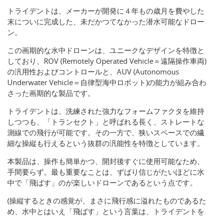
トライデントは、メーカーが開発に４年もの歳月を費やした
末についに完成した、未だかつてなかった潜水可能なドロー
ン。
この画期的な水中ドローンは、ユニークなデザインを特徴と
しており、ROV (Remotely Operated Vehicle＝遠隔操作車両)
の汎用性およびコントロールと、AUV (Autonomous
Underwater Vehicle＝自律型海中ロボット)の能力が組み合わ
さった画期的な製品です。
トライデントは、洗練された強力なフォームファクタを維持
しつつも、「トランセクト」と呼ばれる長く、ストレートな
測線での飛行が可能です。その一方で、狭いスペースでの繊
細な操縦も行えるという抜群の汎能性を特徴としています。
本製品は、操作も簡単かつ、開封後すぐに使用可能なため、
手間要らず。最も重要なことは、ずばり信じがたいほどに水
中で「飛ばす」のが楽しいドローンであるという点です。
(操縦するときの感覚が、まさに飛行感に溢れたものであるた
め、水中とはいえ「飛ばす」という言葉は、トライデントを