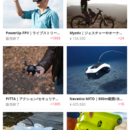
PowerUp FPV｜ライブストリームを実現する紙飛行機ドローン「パワーアップFPV」
Mystic｜ジェスチャーやオーナーを認識可能なAI搭載ドローン「ミスティック」
+1693
+24
販売終了
¥ 104,590
PITTA｜アクション/セキュリティーカメラとして使用可能な4Kセルフィードローン「ピータ」
Navatics MITO｜500m範囲/水深40mでスムーズな水中撮影が可能なポータブル水中ドローン「ナバティクスミト」
+1305
+16
販売終了
¥ 405,690