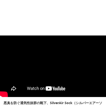
悪臭を防ぐ通気性抜群の靴下、SilverAir Sock（シルバーエアーソ