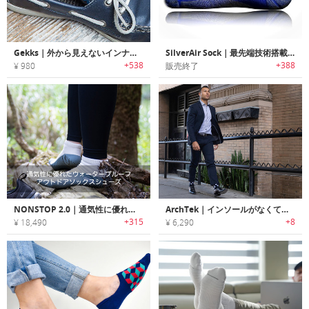
Gekks｜外から見えないインナーソックス「ゲックス」
SilverAir Sock｜最先端技術搭載の臭わない靴下「シルバーエア」
+538
+388
¥ 980
販売終了
NONSTOP 2.0｜通気性に優れたウォータープルーフアウトドアソックスシューズ「ノンストップ2.0」
ArchTek｜インソールがなくても足のアーチをサポートする機能性ソックス「アーチテック」
+315
+8
¥ 18,490
¥ 6,290