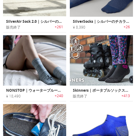
SilverAir Sock 2.0｜シルバーの特性を活かした防臭ソックス「シルバーエアソックス2.0」
SilverSocks｜シルバーのチカラで清潔な状態をキープするクルーソックス「シルバーソックス」
+261
+26
販売終了
¥ 8,390
NONSTOP｜ウォータープルーフで通気性に優れた多機能ソックス「ノンストップ」
Skinners｜ポータブルソックスシューズ「スキナー」
+240
+413
¥ 18,490
販売終了