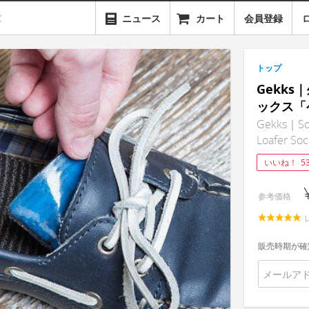
ニュース
カート
会員登録
トップ
Gekk
ックス「
Gekks｜Soc
Loafer Soc
いいね！
5
参考価格
販売時期が確