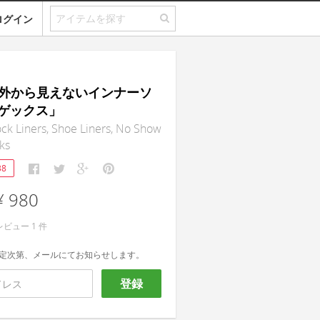
ログイン
s｜外から見えないインナーソ
ゲックス」
k Liners, Shoe Liners, No Show
ks
38
¥ 980
レビュー
1
件
定次第、メールにてお知らせします。
登録