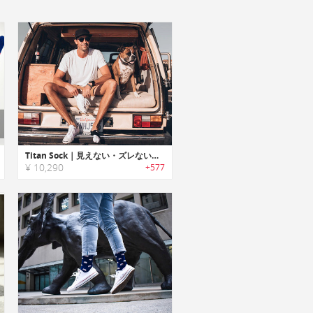
Titan Sock｜見えない・ズレない・臭わないノンスリップソックス「タイタン」
¥ 10,290
+577