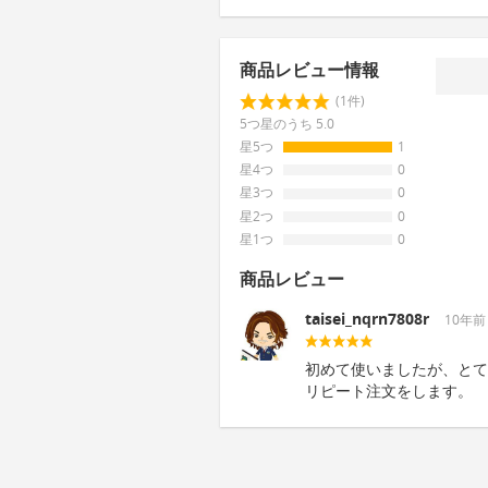
商品レビュー情報
(1件)
5つ星のうち 5.0
星5つ
1
星4つ
0
星3つ
0
星2つ
0
星1つ
0
商品レビュー
taisei_nqrn7808r
10年前
初めて使いましたが、とて
リピート注文をします。