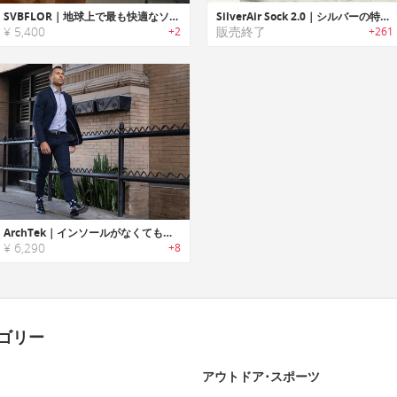
SVBFLOR｜地球上で最も快適なソックス
SilverAir Sock 2.0｜シルバーの特性を活かした防臭ソックス「シルバーエアソックス2.0」
¥ 5,400
販売終了
+2
+261
ArchTek｜インソールがなくても足のアーチをサポートする機能性ソックス「アーチテック」
¥ 6,290
+8
ゴリー
アウトドア･スポーツ