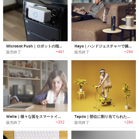
Microbot Push｜ロボットの指がボタンをプッシュ「マイクロプッシュ」
Hayo｜ハンドジェスチャーで操作可能なスマートホームコントローラー「ヘイヨー」
+461
+294
販売終了
販売終了
Welle｜様々な面をスマートインターフェイスに変えるジェスチャーコントロールデバイス「ヴェラ」
Tapdo｜部位に割り当てられた操作が可能な指紋認証機能搭載スマートコントロールボタン「タップドゥ」
+352
+284
販売終了
販売終了