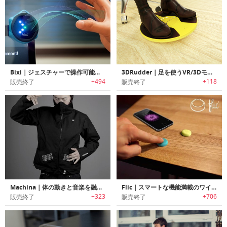
Bixi｜ジェスチャーで操作可能なスマートワイヤレスコントローラー「ビクシー」
3DRudder｜足を使うVR/3Dモーションコントローラー「3Dラダー」
+494
+118
販売終了
販売終了
Machina｜体の動きと音楽を融合させるウェアラブルインタフェース
Flic｜スマートな機能満載のワイヤレスボタン
+323
+706
販売終了
販売終了