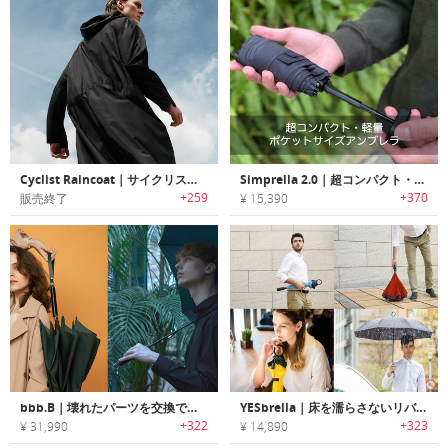
Cyclist Raincoat｜サイクリスト用にデザインされた通気性に優れたレインコート「サイクリストレインコート」
Simprella 2.0｜超コンパクト・軽量ポケットサイズアンブレラ「シンプレラ2.0」
+259
+370
販売終了
¥ 15,390
bbb.B｜壊れたパーツを交換できる紛失防止システム搭載スマートアンブレラ「bbb.B」
YESbrella｜床を濡らさないリバースデザインアンブレラ「イエスブレラ」
+322
+323
¥ 31,990
¥ 14,890