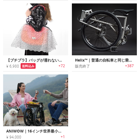
【プチプラ】バッグが濡れないハンドバッグ用レインコート
Helix™｜普通の自転車と同じ乗り心地の超コンパクト折りたたみ自転車「へリックス」
+72
+387
¥ 6,980
販売終了
送料込み
ANIWOW｜16インチ世界最小クラスのコンパクト折りたたみ自転車
+1
¥ 94,000