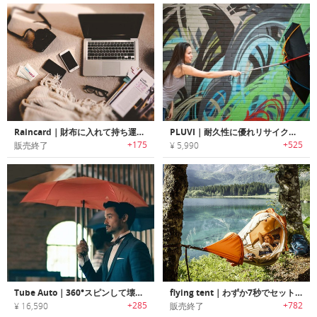
Raincard｜財布に入れて持ち運び可能なクレジットカードサイズレインコート「レインカード」
PLUVI｜耐久性に優れリサイクル可能なエコアンブレラ「プルーヴィー」
+175
+525
販売終了
¥ 5,990
Tube Auto｜360°スピンして壊れにくいアンブレラ「チューブオート」
flying tent｜わずか7秒でセット可能なハンモックテント「フライングテント」
+285
+782
¥ 16,590
販売終了