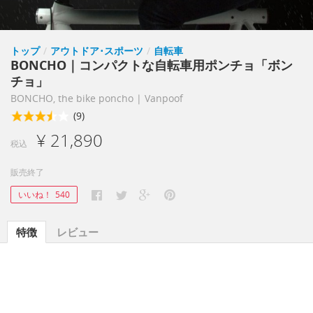
トップ
/
アウトドア･スポーツ
/
自転車
BONCHO｜コンパクトな自転車用ポンチョ「ボン
チョ」
BONCHO, the bike poncho | Vanpoof
(9)
¥ 21,890
税込
販売終了
いいね！
540
特徴
レビュー